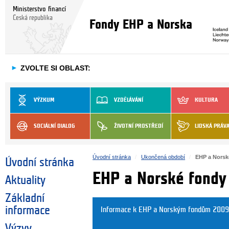
Ministerstvo financí
Česká republika
Fondy EHP a Norska
►
ZVOLTE SI OBLAST:
VÝZKUM
VZDĚLÁVÁNÍ
KULTURA
SOCIÁLNÍ DIALOG
ŽIVOTNÍ PROSTŘEDÍ
LIDSKÁ PRÁV
Úvodní stránka
Ukončená období
EHP a Norsk
Úvodní stránka
EHP a Norské fond
Aktuality
Základní
informace
Informace k EHP a Norským fondům 2009
Výzvy