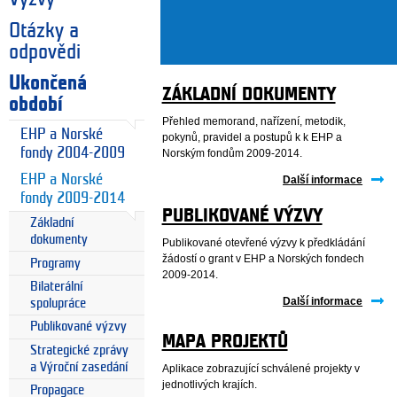
Otázky a
odpovědi
Ukončená
ZÁKLADNÍ DOKUMENTY
období
Přehled memorand, nařízení, metodik,
EHP a Norské
pokynů, pravidel a postupů k k EHP a
fondy 2004-2009
Norským fondům 2009-2014.
EHP a Norské
Další informace
fondy 2009-2014
PUBLIKOVANÉ VÝZVY
Základní
dokumenty
Publikované otevřené výzvy k předkládání
žádostí o grant v EHP a Norských fondech
Programy
2009-2014.
Bilaterální
Další informace
spolupráce
Publikované výzvy
MAPA PROJEKTŮ
Strategické zprávy
a Výroční zasedání
Aplikace zobrazující schválené projekty v
jednotlivých krajích.
Propagace