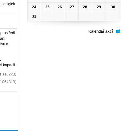
 lidských
24
25
26
27
28
29
30
31
Kalendář akcí
 prostředí
vání
livu a
.
í kapacit.
F (182kB)
(10648kB)