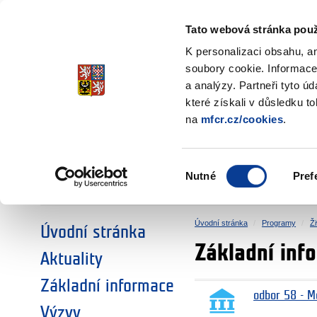
Ministerstvo financí
Česká republika
Tato webová stránka použ
Fondy EHP a No
K personalizaci obsahu, a
soubory cookie. Informace
a analýzy. Partneři tyto ú
►
ZVOLTE SI OBLAST:
které získali v důsledku t
na
mfcr.cz/cookies
.
VÝZKUM
VZDĚLÁVÁNÍ
Výběr
Nutné
Pref
SOCIÁLNÍ DIALOG
ŽIVOTNÍ PROSTŘEDÍ
souhlasu
Úvodní stránka
Programy
Ži
Úvodní stránka
Základní inf
Aktuality
Základní informace
odbor 58 - M
Výzvy