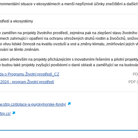
ronmentální situace v ekosystémech a menší nepříznivé účinky znečištění a dalších
ostředí a ekosystémy
 zaměřen na projekty životního prostředí, zejména pak na zlepšení stavu životního
mech zahrnující i opatření na ochranu ohrožených druhů rostlin a živočichů, snižo
o vlivu lidské činnosti na kvalitu ovzduší a vod a změny klimatu, zmírňování jejich v
ování se těmto změnám.
laden především na projekty přicházejícími s inovativními řešeními a pilotní projekty
budou také projekty zvyšující povědomí o dané oblasti a zaměřující se na budován
a o Programu Životní prostředí_CZ
PD
 2024 - program Životní prostředí
PDF 
ww.sfzp.cz/dotace-a-pujcky/norske-fondy/
sfzp.cz/