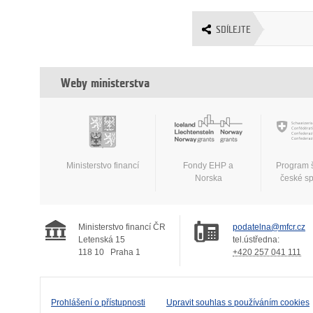
SDÍLEJTE
Weby ministerstva
Ministerstvo financí
Fondy EHP a
Program 
Norska
české s
Ministerstvo financí ČR
podatelna@mfcr.cz
Letenská 15
tel.ústředna:
118 10
Praha 1
+420 257 041 111
Prohlášení o přístupnosti
Upravit souhlas s používáním cookies