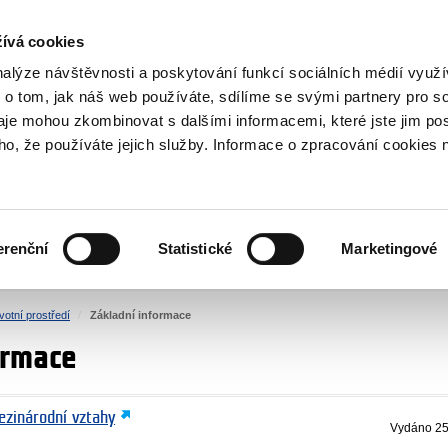
NOVINKY RSS
ívá cookies
rska
nalýze návštěvnosti a poskytování funkcí sociálních médií vyu
 o tom, jak náš web používáte, sdílíme se svými partnery pro so
daje mohou zkombinovat s dalšími informacemi, které jste jim pos
oho, že používáte jejich služby. Informace o zpracování cookies 
KULTURA
ZDRAVÍ
erenční
Statistické
Marketingové
LIDSKÁ PRÁVA
SPRAVEDLNOST
votní prostředí
Základní informace
ormace
ezinárodní vztahy
Vydáno
25