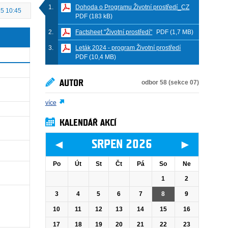
Dohoda o Programu Životní prostředí_CZ
25 10:45
PDF (183 kB)
Factsheet "Životní prostředí"
PDF (1,7 MB)
Leták 2024 - program Životní prostředí
PDF (10,4 MB)
AUTOR
odbor 58 (sekce 07)
více
KALENDÁŘ AKCÍ
◄
►
SRPEN 2026
Po
Út
St
Čt
Pá
So
Ne
1
2
3
4
5
6
7
8
9
10
11
12
13
14
15
16
17
18
19
20
21
22
23