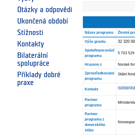
Otázky a odpovědi
Ukončená období
Stížnosti
Název programu
Životní p
32 320 0
Výše grantu
Kontakty
Spolufinancování
5 703 52
Bilaterální
programu
spolupráce
Hrazeno z
Norské fo
Příklady dobré
Zprostředkovatel
Státní fon
programu
praxe
norwaygra
Kontakt
Partner
Ministerst
programu
Partner
programu z
Norwegian
donorského
státu