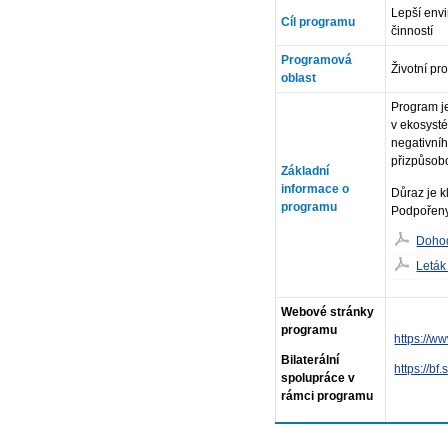
Lepší envi
Cíl programu
činností
Programová
Životní pr
oblast
Program je
v ekosysté
negativníh
přizpůsob
Základní
informace o
Důraz je k
programu
Podpořeny 
Dohod
Leták
Webové stránky
programu
https://w
Bilaterální
https://bf.
spolupráce v
rámci programu