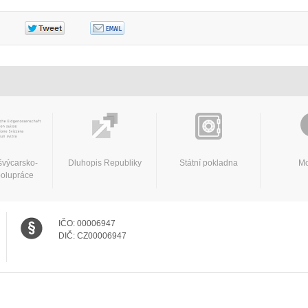
švýcarsko-
Dluhopis Republiky
Státní pokladna
Mo
polupráce
IČO:
00006947
DIČ:
CZ00006947