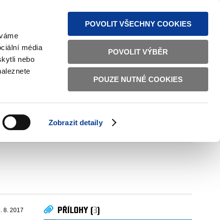
MAPA STRÁNEK
TEXTOVÁ VERZE
ČESKY
ENGLISH
POVOLIT VŠECHNY COOKIES
žíváme
ciální média
POVOLIT VÝBĚR
kytli nebo
naleznete
POUZE NUTNÉ COOKIES
ŘÁDNÁ SPRÁVA
OBČANSKÁ SPOLEČNOST
Zobrazit detaily
VNITŘNÍ VĚCI
BILATERÁLNÍ SPOLUPRÁCE
PŘÍLOHY (
3
)
. 8. 2017