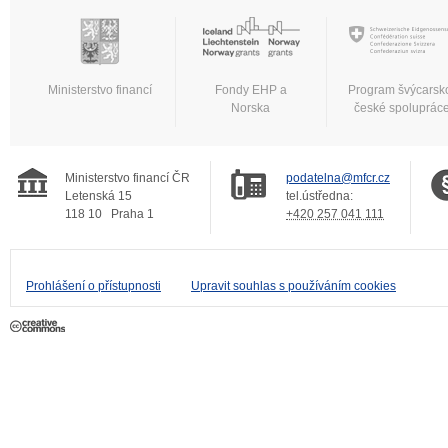
Ministerstvo financí
Fondy EHP a
Program švýcarsk
Norska
české spoluprác
Ministerstvo financí ČR
podatelna@mfcr.cz
Letenská 15
tel.ústředna:
118 10
Praha 1
+420 257 041 111
Prohlášení o přístupnosti
Upravit souhlas s používáním cookies