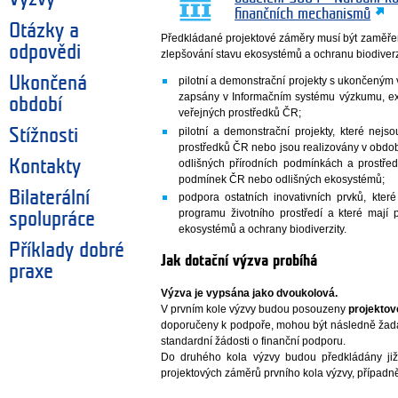
finančních mechanismů
Otázky a
Předkládané projektové záměry musí být zaměřeny
odpovědi
zlepšování stavu ekosystémů a ochranu biodiverzi
Ukončená
pilotní a demonstrační projekty s ukončeným 
zapsány v Informačním systému výzkumu, ex
období
veřejných prostředků ČR;
pilotní a demonstrační projekty, které nej
Stížnosti
prostředků ČR nebo jsou realizovány v obdo
odlišných přírodních podmínkách a prostřed
Kontakty
podmínek ČR nebo odlišných ekosystémů;
Bilaterální
podpora ostatních inovativních prvků, kt
programu životního prostředí a které mají 
spolupráce
ekosystémů a ochrany biodiverzity.
Příklady dobré
Jak dotační výzva probíhá
praxe
Výzva je vypsána jako dvoukolová.
V prvním kole výzvy budou posouzeny
projekto
doporučeny k podpoře, mohou být následně žad
standardní žádosti o finanční podporu.
Do druhého kola výzvy budou předkládány již
projektových záměrů prvního kola výzvy, případn