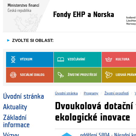
Ministerstvo financí
Česká republika
Fondy EHP a Norska
►
ZVOLTE SI OBLAST:
VÝZKUM
VZDĚLÁVÁNÍ
KULTURA
SOCIÁLNÍ DIALOG
ŽIVOTNÍ PROSTŘEDÍ
LIDSKÁ PRÁV
Úvodní stránka
Programy
Životní prostředí
Úvodní stránka
Dvoukolová dotační
Aktuality
ekologické inovace
Základní
informace
Výzvy
oddělení 5804 - Národní k