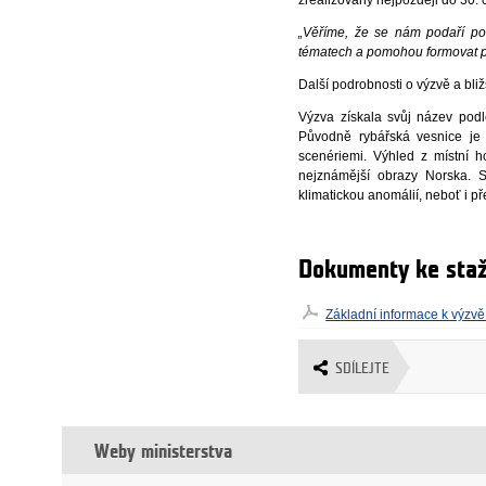
„Věříme, že se nám podaří podp
tématech a pomohou formovat poz
Další podrobnosti o výzvě a bli
Výzva získala svůj název pod
Původně rybářská vesnice je d
scenériemi. Výhled z místní 
nejznámější obrazy Norska. 
klimatickou anomálií, neboť i př
Dokumenty ke staž
Základní informace k výzvě
SDÍLEJTE
Weby ministerstva