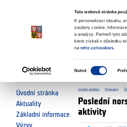
Ministerstvo financí
Česká republika
Tato webová stránka použ
Fondy EHP a No
K personalizaci obsahu, a
soubory cookie. Informace
a analýzy. Partneři tyto ú
►
ZVOLTE SI OBLAST:
které získali v důsledku t
na
mfcr.cz/cookies
.
VÝZKUM
VZDĚLÁVÁNÍ
Výběr
Nutné
Pref
SOCIÁLNÍ DIALOG
ŽIVOTNÍ PROSTŘEDÍ
souhlasu
Úvodní stránka
Programy
Ži
Úvodní stránka
Poslední nor
Aktuality
aktivity
Základní informace
Výzvy