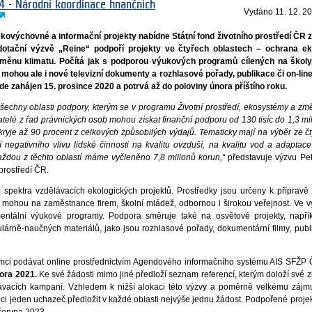
4 - Národní koordinace finančních
Vydáno
11. 12. 2
ekovýchovné a informační projekty nabídne Státní fond životního prostředí ČR
dotační výzvě „Reine“ podpoří projekty ve čtyřech oblastech – ochrana e
měnu klimatu. Počítá jak s podporou výukových programů cílených na školy,
 mohou ale i nové televizní dokumenty a rozhlasové pořady, publikace či on-li
de zahájen 15. prosince 2020 a potrvá až do poloviny února příštího roku.
šechny oblasti podpory, kterým se v programu Životní prostředí, ekosystémy a zm
elé z řad právnických osob mohou získat finanční podporu od 130 tisíc do 1,3 mi
kryje až 90 procent z celkových způsobilých výdajů. Tematicky mají na výběr ze čty
 negativního vlivu lidské činnosti na kvalitu ovzduší, na kvalitu vod a adapta
každou z těchto oblastí máme vyčleněno 7,8 milionů korun,“
představuje výzvu Pe
 prostředí ČR.
spektra vzdělávacích ekologických projektů. Prostředky jsou určeny k přípravě 
lit mohou na zaměstnance firem, školní mládež, odbornou i širokou veřejnost. Ve 
ntální výukové programy. Podpora směruje také na osvětové projekty, napřík
lárně-naučných materiálů, jako jsou rozhlasové pořady, dokumentární filmy, pub
ci podávat online prostřednictvím Agendového informačního systému AIS SFŽP 
nora 2021.
Ke své žádosti mimo jiné předloží seznam referencí, kterým doloží své z
ělávacích kampaní. Vzhledem k nižší alokaci této výzvy a poměrně velkému zájm
ci jeden uchazeč předložit v každé oblasti nejvýše jednu žádost. Podpořené projek
 června 2023.