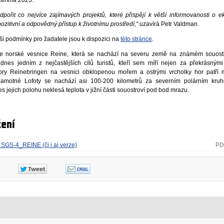
ořit co nejvíce zajímavých projektů, které přispějí k větší informovanosti o e
itivní a odpovědný přístup k životnímu prostředí,“
uzavírá Petr Valdman.
žší podmínky pro žadatele jsou k dispozici na
této stránce
.
le norské vesnice Reine, která se nachází na severu země na známém souostro
nes jedním z nejčastějších cílů turistů, kteří sem míří nejen za překrásnými
hory Reinebringen na vesnici obklopenou mořem a ostrými vrcholky hor patří 
Samotné Lofoty se nachází asi 100-200 kilometrů za severním polárním kru
es jejich polohu neklesá teplota v jižní části souostroví pod bod mrazu.
ení
 SGS-4_REINE (čj i aj verze)
PD