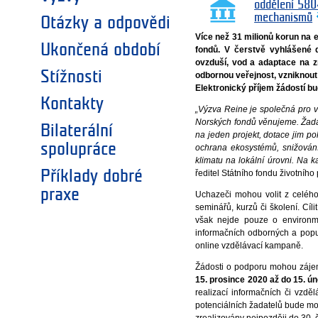
oddělení 580
mechanismů
Otázky a odpovědi
Více než 31 milionů korun na 
Ukončená období
fondů. V čerstvě vyhlášené 
ovzduší, vod a adaptace na z
Stížnosti
odbornou veřejnost, vzniknout
Elektronický příjem žádostí bu
Kontakty
„Výzva Reine je společná pro v
Norských fondů věnujeme. Žadat
Bilaterální
na jeden projekt, dotace jim po
spolupráce
ochrana ekosystémů, snižování
klimatu na lokální úrovni. Na 
Příklady dobré
ředitel Státního fondu životního
praxe
Uchazeči mohou volit z celého 
seminářů, kurzů či školení. Cí
však nejde pouze o environme
informačních odborných a popu
online vzdělávací kampaně.
Žádosti o podporu mohou zájem
15. prosince 2020 až do 15. ú
realizací informačních či vzd
potenciálních žadatelů bude mo
zrealizovány nejpozději do 30.