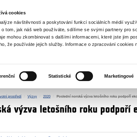
NOVINKY RSS
ívá cookies
rska
nalýze návštěvnosti a poskytování funkcí sociálních médií vyu
 o tom, jak náš web používáte, sdílíme se svými partnery pro so
daje mohou zkombinovat s dalšími informacemi, které jste jim pos
oho, že používáte jejich služby. Informace o zpracování cookies 
KULTURA
ZDRAVÍ
erenční
Statistické
Marketingové
LIDSKÁ PRÁVA
SPRAVEDLNOST
votní prostředí
Výzvy
2020
Poslední norská výzva letošního roku podpoří ek
ská výzva letošního roku podpoří