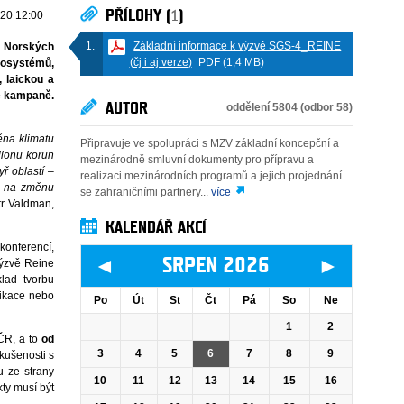
PŘÍLOHY (
1
)
020 12:00
Základní informace k výzvě SGS-4_REINE
 z Norských
(čj i aj verze)
PDF (1,4 MB)
kosystémů,
 laickou a
ne kampaně.
AUTOR
oddělení 5804 (odbor 58)
ěna klimatu
Připravuje ve spolupráci s MZV základní koncepční a
lionu korun
mezinárodně smluvní dokumenty pro přípravu a
ř oblastí –
realizaci mezinárodních programů a jejich projednání
ce na změnu
se zahraničními partnery...
více
tr Valdman,
KALENDÁŘ AKCÍ
konferencí,
◄
►
SRPEN 2026
výzvě Reine
lad tvorbu
likace nebo
Po
Út
St
Čt
Pá
So
Ne
1
2
ČR, a to
od
3
4
5
6
7
8
9
kušenosti s
u ze strany
10
11
12
13
14
15
16
ty musí být