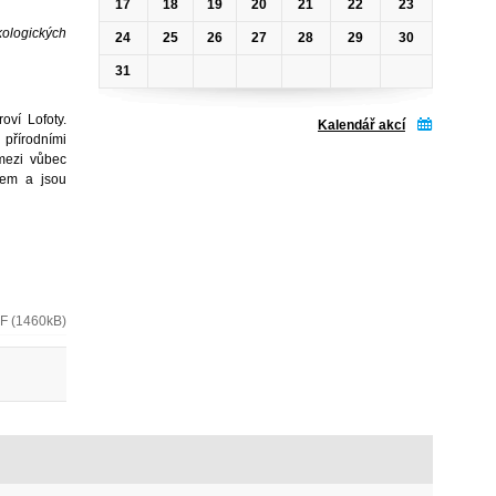
17
18
19
20
21
22
23
kologických
24
25
26
27
28
29
30
31
ví Lofoty.
Kalendář akcí
 přírodními
mezi vůbec
hem a jsou
F (1460kB)