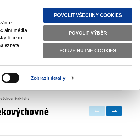
MAPA STRÁNEK
TEXTOVÁ VERZE
ČESKY
ENGLISH
POVOLIT VŠECHNY COOKIES
žíváme
ciální média
POVOLIT VÝBĚR
kytli nebo
naleznete
POUZE NUTNÉ COOKIES
ŘÁDNÁ SPRÁVA
OBČANSKÁ SPOLEČNOST
Zobrazit detaily
VNITŘNÍ VĚCI
BILATERÁLNÍ SPOLUPRÁCE
ovýchovné aktivity
 ekovýchovné