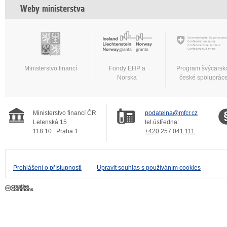
Weby ministerstva
Ministerstvo financí
Fondy EHP a
Program švýcarsk
Norska
české spoluprác
Ministerstvo financí ČR
podatelna@mfcr.cz
Letenská 15
tel.ústředna:
118 10
Praha 1
+420 257 041 111
Prohlášení o přístupnosti
Upravit souhlas s používáním cookies