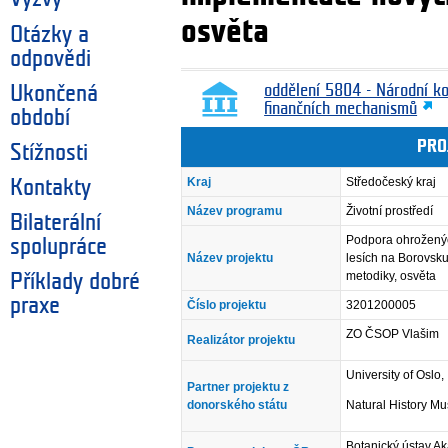
osvěta
Otázky a
odpovědi
Ukončená
oddělení 5804 - Národní k
finančních mechanismů
období
PRO
Stížnosti
Kraj
Středočeský kraj
Kontakty
Název programu
Životní prostředí
Bilaterální
Podpora ohroženýc
spolupráce
Název projektu
lesích na Borovsk
metodiky, osvěta
Příklady dobré
praxe
Číslo projektu
3201200005
ZO ČSOP Vlašim
Realizátor projektu
University of Oslo,
Partner projektu z
donorského státu
Natural History M
Botanický ústav Ak