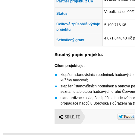
Partner projektu z ČR
V realizaci od 09/
Status
Celkové způsobilé výdaje
5 190 716 Kč
projektu
4 671 644, 48 Kč 
Schválený grant
Stručný popis projektu:
Cílem projektu je:
zlepšení stanovištních podmínek hadcových
kuřičky hadcové;
zlepšení stanovištních podmínek a obnova pe
seznamu a biotopu hadcových druhů Červe
standardizace a zlepšení péče o hadcové bor
propagace hadců u Borovska s důrazem na tr
SDÍLEJTE