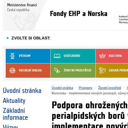
Ministerstvo financí
Česká republika
Fondy EHP a Norska
►
ZVOLTE SI OBLAST:
VÝZKUM
VZDĚLÁVÁNÍ
KULTURA
SOCIÁLNÍ DIALOG
ŽIVOTNÍ PROSTŘEDÍ
LIDSKÁ PRÁV
Úvodní stránka
Programy
Životní prostředí
Úvodní stránka
Borovsku - implementace nových postupů, vývoj m
Aktuality
Podpora ohrožených
Základní
perialpidských borů 
informace
implementace nových
Výzvy