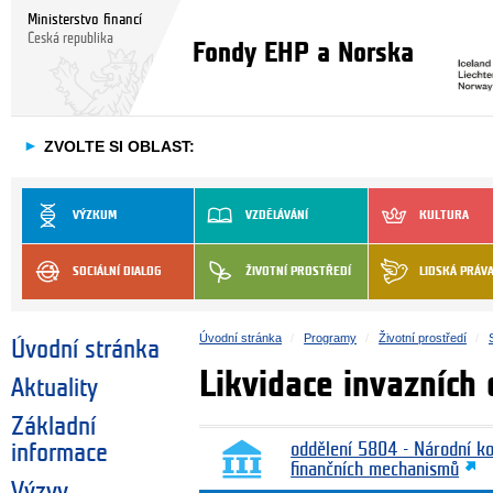
Ministerstvo financí
Česká republika
Fondy EHP a Norska
►
ZVOLTE SI OBLAST:
VÝZKUM
VZDĚLÁVÁNÍ
KULTURA
SOCIÁLNÍ DIALOG
ŽIVOTNÍ PROSTŘEDÍ
LIDSKÁ PRÁV
Úvodní stránka
Programy
Životní prostředí
Úvodní stránka
Likvidace invazních 
Aktuality
Základní
informace
oddělení 5804 - Národní k
finančních mechanismů
Výzvy