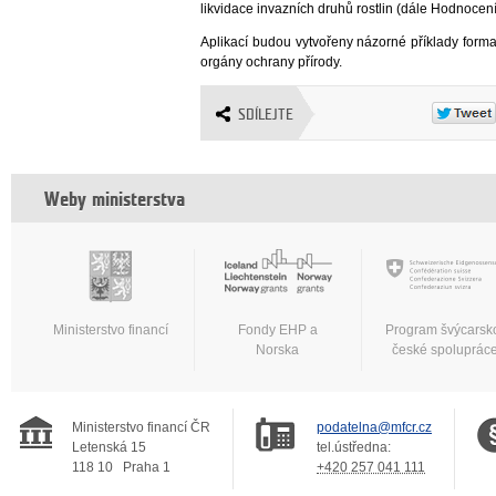
likvidace invazních druhů rostlin (dále Hodnocení 
Aplikací budou vytvořeny názorné příklady forma
orgány ochrany přírody.
SDÍLEJTE
Weby ministerstva
Ministerstvo financí
Fondy EHP a
Program švýcarsk
Norska
české spoluprác
Ministerstvo financí ČR
podatelna@mfcr.cz
Letenská 15
tel.ústředna:
118 10
Praha 1
+420 257 041 111