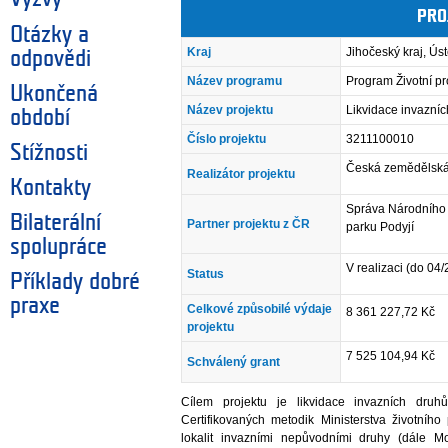
PRO
Otázky a
Kraj
Jihočeský kraj, Úst
odpovědi
Název programu
Program Životní pr
Ukončená
Název projektu
Likvidace invazníc
období
Číslo projektu
3211100010
Stížnosti
Česká zemědělská 
Realizátor projektu
Kontakty
Správa Národního
Bilaterální
Partner projektu z ČR
parku Podyjí
spolupráce
V realizaci (do 04
Status
Příklady dobré
praxe
Celkové způsobilé výdaje
8 361 227,72 Kč
projektu
7 525 104,94 Kč
Schválený grant
Cílem projektu je likvidace invazních druh
Certifikovaných metodik Ministerstva životníh
lokalit invazními nepůvodními druhy (dále Mo