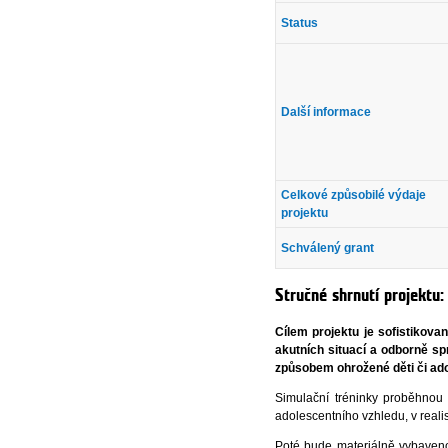
Status
Další informace
Celkové způsobilé výdaje
projektu
Schválený grant
Stručné shrnutí projektu:
Cílem projektu je sofistikov
akutních situací a odborně s
způsobem ohrožené děti či adol
Simulační tréninky proběhnou
adolescentního vzhledu, v realis
Poté bude materiálně vybaveno