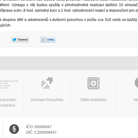
ělení. Výstupy z něj budou využity v plnohodnotné realizaci dalších 10 simulač
příprava scén, 8 hod. samotný kurz a 2 hod. vyhodnocení reakcí a doporučení pro da
ová skupina dětí a adolescentů s duševní poruchou v počtu cca 310 osob za každý 
jících.
švýcarsko-
Dluhopis Republiky
Státní pokladna
Mo
polupráce
IČO:
00006947
DIČ:
CZ00006947