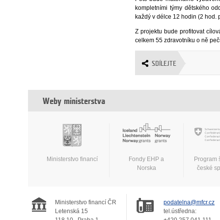
kompletními týmy dětského odd
každý v délce 12 hodin (2 hod. 
Z projektu bude profitovat cíl
celkem 55 zdravotníku o ně peču
SDÍLEJTE
Weby ministerstva
Ministerstvo financí
Fondy EHP a
Program 
Norska
české s
Ministerstvo financí ČR
podatelna@mfcr.cz
Letenská 15
tel.ústředna:
118 10
Praha 1
+420 257 041 111