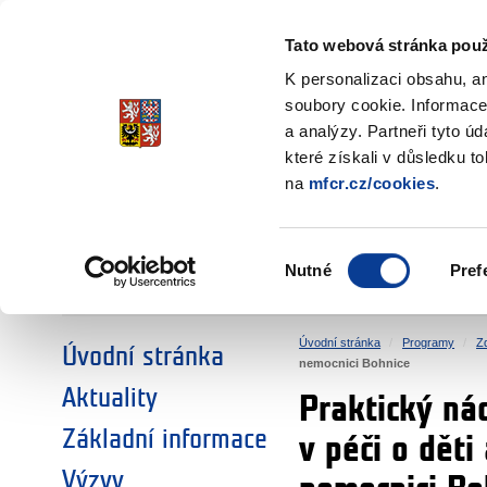
Ministerstvo financí
Česká republika
Tato webová stránka použ
Fondy EHP a No
K personalizaci obsahu, a
soubory cookie. Informace
a analýzy. Partneři tyto ú
►
ZVOLTE SI OBLAST:
které získali v důsledku t
na
mfcr.cz/cookies
.
VÝZKUM
VZDĚLÁVÁNÍ
Výběr
Nutné
Pref
SOCIÁLNÍ DIALOG
ŽIVOTNÍ PROSTŘEDÍ
souhlasu
Úvodní stránka
Programy
Z
Úvodní stránka
nemocnici Bohnice
Aktuality
Praktický nác
Základní informace
v péči o děti
Výzvy