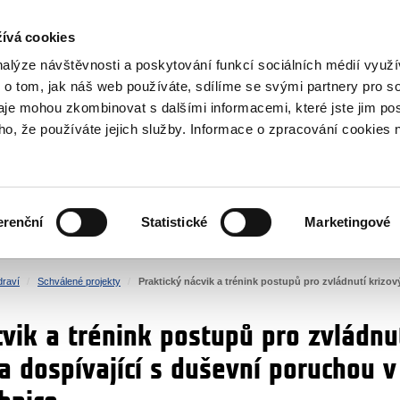
NOVINKY RSS
ívá cookies
rska
nalýze návštěvnosti a poskytování funkcí sociálních médií vyu
 o tom, jak náš web používáte, sdílíme se svými partnery pro so
daje mohou zkombinovat s dalšími informacemi, které jste jim pos
oho, že používáte jejich služby. Informace o zpracování cookies 
KULTURA
ZDRAVÍ
erenční
Statistické
Marketingové
LIDSKÁ PRÁVA
SPRAVEDLNOST
draví
Schválené projekty
Praktický nácvik a trénink postupů pro zvládnutí krizový
vik a trénink postupů pro zvládnut
 a dospívající s duševní poruchou v