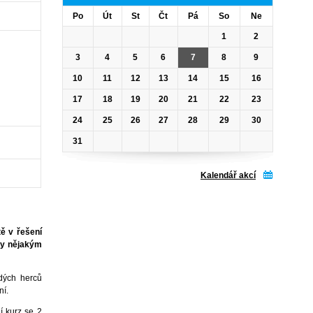
Po
Út
St
Čt
Pá
So
Ne
1
2
3
4
5
6
7
8
9
10
11
12
13
14
15
16
17
18
19
20
21
22
23
24
25
26
27
28
29
30
31
Kalendář akcí
ě v řešení
yly nějakým
dých herců
ní.
í kurz se 2