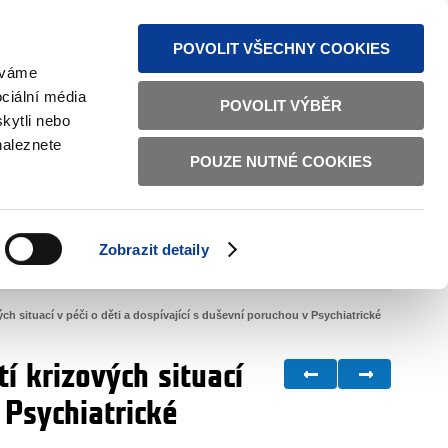
MAPA STRÁNEK
TEXTOVÁ VERZE
ČESKY
ENGLISH
POVOLIT VŠECHNY COOKIES
žíváme
ciální média
POVOLIT VÝBĚR
kytli nebo
naleznete
POUZE NUTNÉ COOKIES
ŘÁDNÁ SPRÁVA
OBČANSKÁ SPOLEČNOST
Zobrazit detaily
VNITŘNÍ VĚCI
BILATERÁLNÍ SPOLUPRÁCE
ch situací v péči o děti a dospívající s duševní poruchou v Psychiatrické
í krizových situací
 Psychiatrické