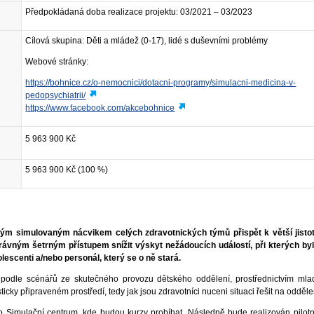
Předpokládaná doba realizace projektu: 03/2021 – 03/2023
Cílová skupina: Děti a mládež (0-17), lidé s duševními problémy
Webové stránky:
https://bohnice.cz/o-nemocnici/dotacni-programy/simulacni-medicina-v-
pedopsychiatrii/
https://www.facebook.com/akcebohnice
5 963 900 Kč
5 963 900 Kč (100 %)
aným simulovaným nácvikem celých zdravotnických týmů přispět k větší jistot
právným šetrným přístupem snížit výskyt nežádoucích událostí, při kterých b
escenti a/nebo personál, který se o ně stará.
 podle scénářů ze skutečného provozu dětského oddělení, prostřednictvím mla
ticky připraveném prostředí, tedy jak jsou zdravotníci nuceni situaci řešit na odděle
 Simulační centrum, kde budou kurzy probíhat. Následně bude realizován pilotn