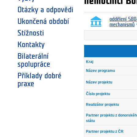
nemocnici Bo
Otázky a odpovědi
oddělení 580
Ukončená období
mechanismů
Stížnosti
Kontakty
Bilaterální
Kraj
spolupráce
Název programu
Příklady dobré
Název projektu
praxe
Číslo projektu
Realizátor projektu
Partner projektu z donorské
státu
Partner projektu z ČR