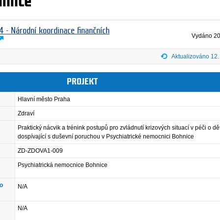
hnice
4 - Národní koordinace finančních
Vydáno
20
Aktualizováno 12.
PROJEKT
Hlavní město Praha
Zdraví
Praktický nácvik a trénink postupů pro zvládnutí krizových situací v péči o dět
dospívající s duševní poruchou v Psychiatrické nemocnici Bohnice
ZD-ZDOVA1-009
Psychiatrická nemocnice Bohnice
ho
N/A
N/A