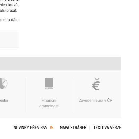
ních kurzů,
lší praxi).
rok, a dále
nitor
Finanční
Zavedení eura v ČR
gramotnost
NOVINKY PŘES RSS
MAPA STRÁNEK
TEXTOVÁ VERZE