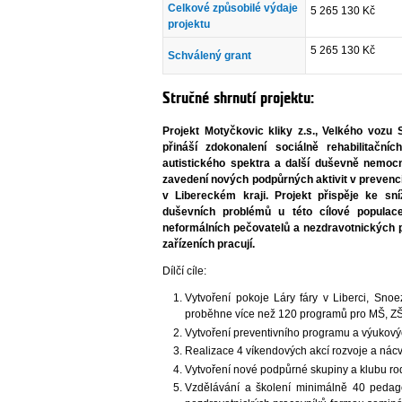
Celkové způsobilé výdaje
5 265 130 Kč
projektu
5 265 130 Kč
Schválený grant
Stručné shrnutí projektu:
Projekt Motyčkovic kliky z.s., Velkého vozu
přináší zdokonalení sociálně rehabilitač
autistického spektra a další duševně nemocné
zavedení nových podpůrných aktivit v prevenci 
v Libereckém kraji. Projekt přispěje ke sní
duševních problémů u této cílové populace
neformálních pečovatelů a nezdravotnických p
zařízeních pracují.
Dílčí cíle:
Vytvoření pokoje Láry fáry v Liberci, Snoe
proběhne více než 120 programů pro MŠ, ZŠ
Vytvoření preventivního programu a výukový
Realizace 4 víkendových akcí rozvoje a nác
Vytvoření nové podpůrné skupiny a klubu rodi
Vzdělávání a školení minimálně 40 pedago