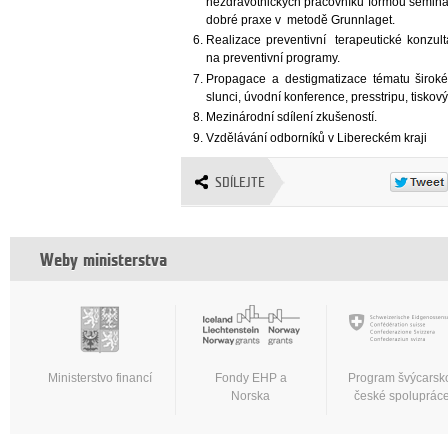
nezdravotnických pracovníků formou seminá
dobré praxe v metodě Grunnlaget.
Realizace preventivní terapeutické konzult
na preventivní programy.
Propagace a destigmatizace tématu širok
slunci, úvodní konference, presstripu, tisko
Mezinárodní sdílení zkušeností.
Vzdělávání odborníků v Libereckém kraji
SDÍLEJTE
Weby ministerstva
Ministerstvo financí
Fondy EHP a
Program švýcarsk
Norska
české spoluprác