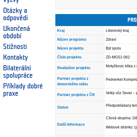
Otázky a
odpovědi
PRO
Ukončená
Kraj
Liberecký kraj
období
Název programu
Zdraví
Stížnosti
Název projektu
Být spolu
Kontakty
Číslo projektu
ZD-MGS1-062
Motyčkovic klika z.
Bilaterální
Realizátor projektu
spolupráce
Partner projektu z
Pedverket Kompe
donorského státu
Příklady dobré
praxe
Velký vůz Sever – 
Partner projektu z ČR
Předpokládaný ter
Status
Cílová skupina: Dět
Další informace
Webové stránky:
h