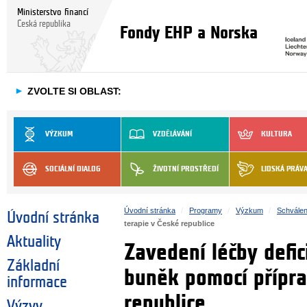
Ministerstvo financí
Česká republika
Fondy EHP a Norska
►
ZVOLTE SI OBLAST:
VÝZKUM
VZDĚLÁVÁNÍ
KULTURA
SOCIÁLNÍ DIALOG
ŽIVOTNÍ PROSTŘEDÍ
LIDSKÁ PRÁV
Úvodní stránka
Programy
Výzkum
Schválen
Úvodní stránka
terapie v České republice
Aktuality
Zavedení léčby defi
Základní
buněk pomocí přípra
informace
republice
Výzvy