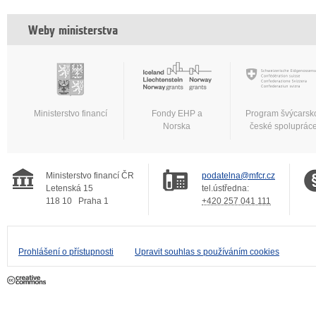
Weby ministerstva
Ministerstvo financí
Fondy EHP a
Program švýcarsk
Norska
české spoluprác
Ministerstvo financí ČR
podatelna@mfcr.cz
Letenská 15
tel.ústředna:
118 10
Praha 1
+420 257 041 111
Prohlášení o přístupnosti
Upravit souhlas s používáním cookies