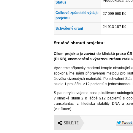
Předpokládaná doba
Status
Celkové způsobilé výdaje
27 099 660 Kč
projektu
24 913 187 Kč
Schválený grant
Stručné shrnutí projektu:
Cílem projektu je zavést do klinické praxe Č
(DLKB), onemocnění s výraznou ztrátou zraku 
Vyvineme přípravky moderní terapie obsahující 
zdokonalíme námi připravenou metodu pro kulti
člověka cizorodých materiálů. Po schválení Stát
studie 1 pro léčbu ≥12 pacientů s jednostrannou
S partnery inovujeme postup kultivace autologní
v klinické studii 2 k léčbě ≥12 pacientů s 
transplantaci z hlediska stability DNA a z
(vitrifikace).
SDÍLEJTE