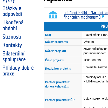
Otázky a
oddělení 5804 - Národní k
odpovědi
finančních mechanismů
Ukončená
PRO
období
Kraj
Hlavní město Prah
Stížnosti
Název programu
Výzkum
Kontakty
Zavedení léčby de
Název projektu
Bilaterální
přípravků moderní 
spolupráce
Číslo projektu
TO01000099
Příklady dobré
Univerzita Karlova
Realizátor projektu
praxe
University of Oslo
NILU-Norwegian Ins
Partner projektu z
donorského státu
Ústav makromolekul
Partner projektu z ČR