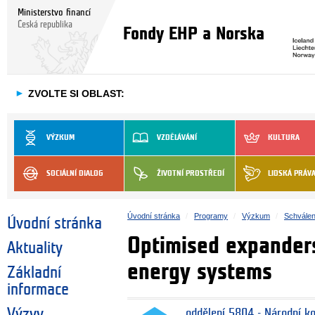
Ministerstvo financí
Česká republika
Fondy EHP a Norska
►
ZVOLTE SI OBLAST:
VÝZKUM
VZDĚLÁVÁNÍ
KULTURA
SOCIÁLNÍ DIALOG
ŽIVOTNÍ PROSTŘEDÍ
LIDSKÁ PRÁV
Úvodní stránka
Programy
Výzkum
Schválen
Úvodní stránka
Optimised expanders
Aktuality
energy systems
Základní
informace
Výzvy
oddělení 5804 - Národní k