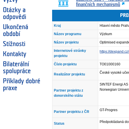
finančních mechanismů
Otázky a
PRO
odpovědi
Kraj
Hlavní město Prah
Ukončená
období
Název programu
Výzkum
Název projektu
Optimised expander
Stížnosti
Internetové stránky
https://dexpand.cz
Kontakty
projektu
Bilaterální
Číslo projektu
TO01000160
spolupráce
České vysoké učen
Realizátor projektu
Příklady dobré
SINTEF Energi AS
praxe
Norwegian Univers
Partner projektu z
donorského státu
GT-Progres
Partner projektu z ČR
Předpokládaná doba
Status