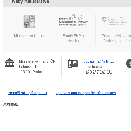
Weby ministerstva
Ministerstvo financí
Fondy EHP a
Program švýcarsk
Norska
české spoluprác
Ministerstvo financí ČR
podatelna@mfcr.cz
Letenská 15
tel.ústředna:
118 10
Praha 1
+420 257 041 111
Prohlášení o přístupnosti
Upravit souhlas s používáním cookies