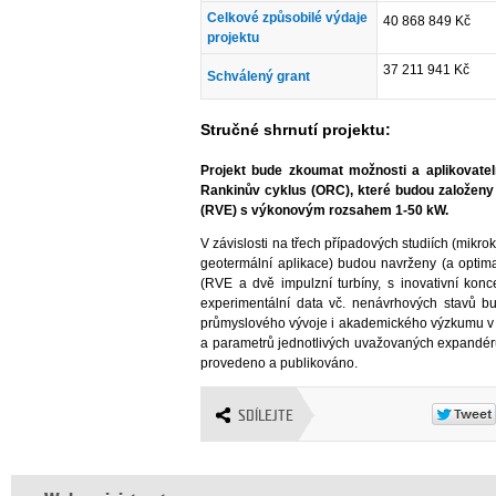
Celkové způsobilé výdaje
40 868 849 Kč
projektu
37 211 941 Kč
Schválený grant
Stručné shrnutí projektu:
Projekt bude zkoumat možnosti a aplikovate
Rankinův cyklus (ORC), které budou založen
(RVE) s výkonovým rozsahem 1-50 kW.
V závislosti na třech případových studiích (mikro
geotermální aplikace) budou navrženy (a optima
(RVE a dvě impulzní turbíny, s inovativní kon
experimentální data vč. nenávrhových stavů b
průmyslového vývoje i akademického výzkumu v
a parametrů jednotlivých uvažovaných expandé
provedeno a publikováno.
SDÍLEJTE