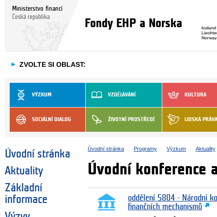
Ministerstvo financí
Česká republika
Fondy EHP a Norska
►
ZVOLTE SI OBLAST:
VÝZKUM
VZDĚLÁVÁNÍ
KULTURA
SOCIÁLNÍ DIALOG
ŽIVOTNÍ PROSTŘEDÍ
LIDSKÁ PRÁV
Úvodní stránka
Programy
Výzkum
Aktuality
Úvodní stránka
Úvodní konference
Aktuality
Základní
informace
oddělení 5804 - Národní k
finančních mechanismů
Výzvy