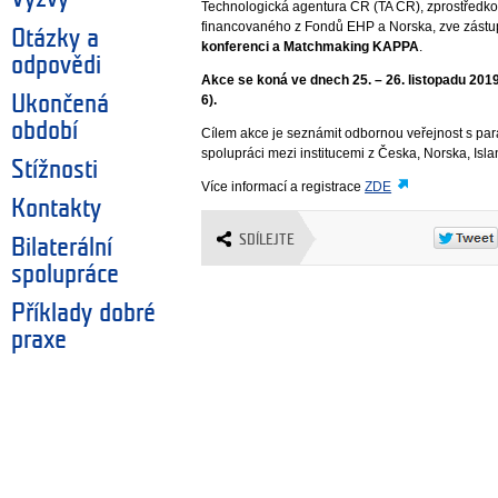
Technologická agentura ČR (TA ČR), zprostřed
financovaného z Fondů EHP a Norska, zve zástu
Otázky a
konferenci a Matchmaking KAPPA
.
odpovědi
Akce se koná ve dnech 25. – 26. listopadu 20
Ukončená
6).
období
Cílem akce je seznámit odbornou veřejnost s pa
spolupráci mezi institucemi z Česka, Norska, Isla
Stížnosti
Více informací a registrace
ZDE
Kontakty
SDÍLEJTE
Bilaterální
spolupráce
Příklady dobré
praxe