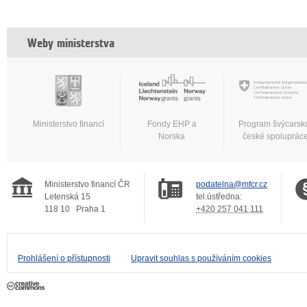
Weby ministerstva
Ministerstvo financí
Fondy EHP a
Program švýcarsk
Norska
české spoluprác
Ministerstvo financí ČR
podatelna@mfcr.cz
Letenská 15
tel.ústředna:
118 10
Praha 1
+420 257 041 111
Prohlášení o přístupnosti
Upravit souhlas s používáním cookies