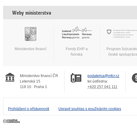
Weby ministerstva
Ministerstvo financí
Fondy EHP a
Program švýcarsk
Norska
české spoluprác
Ministerstvo financí ČR
podatelna@mfcr.cz
Letenská 15
tel.ústředna:
118 10
Praha 1
+420 257 041 111
Prohlášení o přístupnosti
Upravit souhlas s používáním cookies