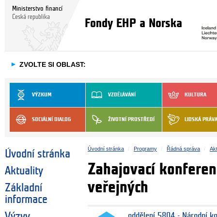
Ministerstvo financí
Česká republika
Fondy EHP a Norska
►
ZVOLTE SI OBLAST:
VÝZKUM
VZDĚLÁVÁNÍ
KULTURA
SOCIÁLNÍ DIALOG
ŽIVOTNÍ PROSTŘEDÍ
LIDSKÁ PRÁV
Úvodní stránka
Programy
Řádná správa
Akt
Úvodní stránka
Zahajovací konfere
Aktuality
veřejných
Základní
informace
Výzvy
oddělení 5804 - Národní k