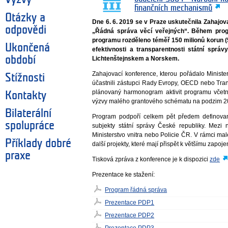
finančních mechanismů
Otázky a
Dne 6. 6. 2019 se v Praze uskutečnila Zahaj
odpovědi
„Řádná správa věcí veřejných“. Během pro
programu rozděleno téměř 150 milionů korun (
Ukončená
efektivnosti a transparentnosti státní sprá
období
Lichtenštejnskem a Norskem.
Zahajovací konference, kterou pořádalo Ministe
Stížnosti
účastnili zástupci Rady Evropy, OECD nebo Trans
plánovaný harmonogram aktivit programu včet
Kontakty
výzvy malého grantového schématu na podzim 2
Bilaterální
Program podpoří celkem pět předem definovan
spolupráce
subjekty státní správy České republiky. Mezi n
Ministerstvo vnitra nebo Policie ČR. V rámci 
Příklady dobré
další projekty, které mají přispět k většímu zapoj
praxe
Tisková zpráva z konference je k dispozici
zde
Prezentace ke stažení:
Program řádná správa
Prezentace PDP1
Prezentace PDP2