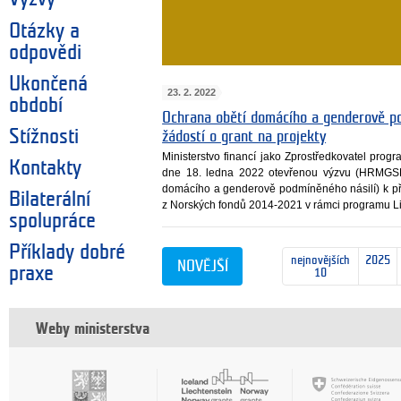
Otázky a
odpovědi
Ukončená
23. 2. 2022
období
Ochrana obětí domácího a genderově po
Stížnosti
žádostí o grant na projekty
Ministerstvo financí jako Zprostředkovatel pro
Kontakty
dne 18. ledna 2022 otevřenou výzvu (HRMGSB
domácího a genderově podmíněného násilí) k př
Bilaterální
z Norských fondů 2014-2021 v rámci programu L
spolupráce
Příklady dobré
nejnovějších
2025
NOVĚJŠÍ
praxe
10
Weby ministerstva