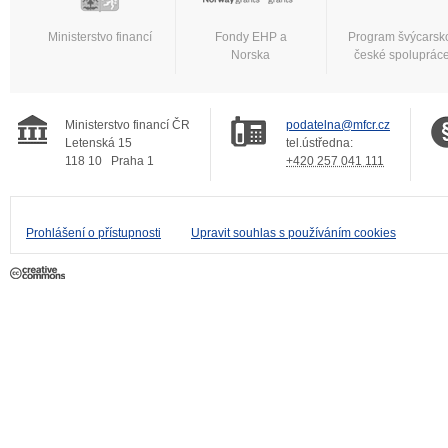
Ministerstvo financí
Fondy EHP a
Program švýcarsk
Norska
české spoluprác
Ministerstvo financí ČR
podatelna@mfcr.cz
Letenská 15
tel.ústředna:
118 10
Praha 1
+420 257 041 111
Prohlášení o přístupnosti
Upravit souhlas s používáním cookies