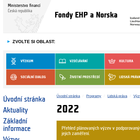
Ministerstvo financí
Česká republika
Fondy EHP a Norska
►
ZVOLTE SI OBLAST:
VÝZKUM
VZDĚLÁVÁNÍ
KULTURA
SOCIÁLNÍ DIALOG
ŽIVOTNÍ PROSTŘEDÍ
LIDSKÁ PRÁV
Úvodní stránka
Programy
Lidská práva
Výz
Úvodní stránka
2022
Aktuality
Základní
informace
Přehled plánovaných výzev v podporovanýc
jejich zaměření.
Výzvy