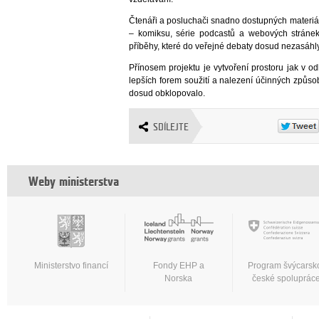
Čtenáři a posluchači snadno dostupných materiál
– komiksu, série podcastů a webových stránek 
příběhy, které do veřejné debaty dosud nezasáhly
Přínosem projektu je vytvoření prostoru jak v 
lepších forem soužití a nalezení účinných způsob
dosud obklopovalo.
SDÍLEJTE
Weby ministerstva
Ministerstvo financí
Fondy EHP a
Program švýcarsk
Norska
české spoluprác