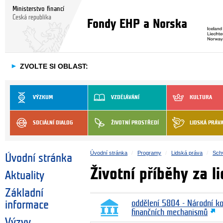
Ministerstvo financí
Česká republika
Fondy EHP a Norska
►
ZVOLTE SI OBLAST:
VÝZKUM
VZDĚLÁVÁNÍ
KULTURA
SOCIÁLNÍ DIALOG
ŽIVOTNÍ PROSTŘEDÍ
LIDSKÁ PRÁV
Úvodní stránka
Programy
Lidská práva
Schv
Úvodní stránka
Životní příběhy za l
Aktuality
Základní
informace
oddělení 5804 - Národní k
finančních mechanismů
Výzvy