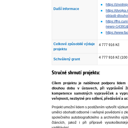
https://zivotn
Další informace
https://dvojka
oblasti-dlou
https://fhs.cu
news=14391&
https://www.f
Celkové způsobilé výdaje
4 777 916 Kč
projektu
4 777 916 Kč (100
Schválený grant
Stručné shrnutí projektu:
Cílem projektu je nabídnout podporu lidem s
dlouhou dobu v ústavech, při vyprávění ž
kompetence samotných vypravěček a vypra
veřejnosti, nezbytné pro sdílení, předávání a u
Projekt umožní lidem s postižením vytvořit výzk
umělci obohatit odborné i veřejné povědomí o zk
společného autobiografického a archivního výz
článcích, jakož i při přípravě vysokoškolsk
vzdělávání.