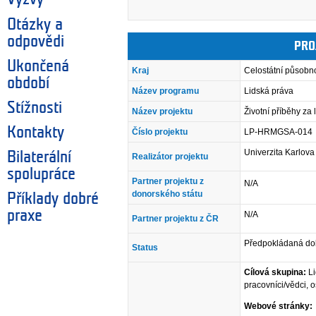
Otázky a
odpovědi
PRO
Ukončená
Kraj
Celostátní působn
období
Název programu
Lidská práva
Stížnosti
Název projektu
Životní příběhy za 
Kontakty
Číslo projektu
LP-HRMGSA-014
Univerzita Karlova
Bilaterální
Realizátor projektu
spolupráce
Partner projektu z
N/A
donorského státu
Příklady dobré
praxe
N/A
Partner projektu z ČR
Předpokládaná dob
Status
Cílová skupina:
Li
pracovníci/vědci, o
Webové stránky: