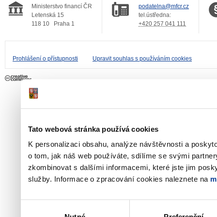
Ministerstvo financí ČR
podatelna@mfcr.cz
Letenská 15
tel.ústředna:
118 10
Praha 1
+420 257 041 111
Prohlášení o přístupnosti
Upravit souhlas s používáním cookies
Tato webová stránka používá cookies
K personalizaci obsahu, analýze návštěvnosti a poskyt
o tom, jak náš web používáte, sdílíme se svými partner
zkombinovat s dalšími informacemi, které jste jim poskyt
služby. Informace o zpracování cookies naleznete na
m
Výběr
Nutné
Preferenční
souhlasu