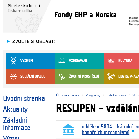
Ministerstvo financí
Česká republika
Fondy EHP a Norska
►
ZVOLTE SI OBLAST:
VÝZKUM
VZDĚLÁVÁNÍ
KULTURA
SOCIÁLNÍ DIALOG
ŽIVOTNÍ PROSTŘEDÍ
LIDSKÁ PRÁV
Úvodní stránka
Programy
Lidská práva
Schv
Úvodní stránka
RESLIPEN – vzdělán
Aktuality
Základní
informace
oddělení 5804 - Národní k
finančních mechanismů
Výzvy