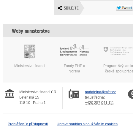
SDÍLEJTE
Weby ministerstva
Ministerstvo financí
Fondy EHP a
Program švýcarsk
Norska
české spoluprác
Ministerstvo financí ČR
podatelna@mfcr.cz
Letenská 15
tel.ústředna:
118 10
Praha 1
+420 257 041 111
Prohlášení o přístupnosti
Upravit souhlas s používáním cookies