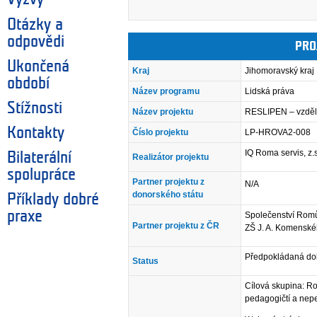
Otázky a
odpovědi
PRO
Ukončená
Kraj
Jihomoravský kraj
období
Název programu
Lidská práva
Stížnosti
Název projektu
RESLIPEN – vzděl
Kontakty
Číslo projektu
LP-HROVA2-008
IQ Roma servis, z.
Bilaterální
Realizátor projektu
spolupráce
Partner projektu z
N/A
donorského státu
Příklady dobré
praxe
Společenství Rom
Partner projektu z ČR
ZŠ J. A. Komensk
Předpokládaná dob
Status
Cílová skupina: Ro
pedagogičtí a nepe