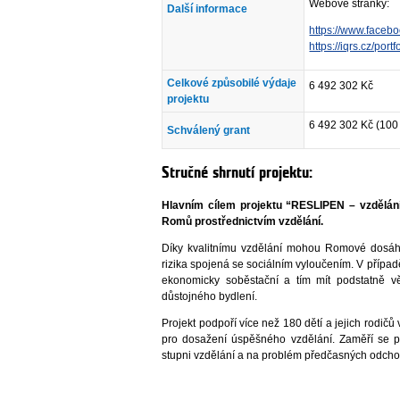
Webové stránky:
Další informace
https://www.faceb
https://iqrs.cz/portf
Celkové způsobilé výdaje
6 492 302 Kč
projektu
6 492 302 Kč (100
Schválený grant
Stručné shrnutí projektu:
Hlavním cílem projektu “RESLIPEN – vzdělání
Romů prostřednictvím vzdělání.
Díky kvalitnímu vzdělání mohou Romové dosáh
rizika spojená se sociálním vyloučením. V případ
ekonomicky soběstační a tím mít podstatně vě
důstojného bydlení.
Projekt podpoří více než 180 dětí a jejich rodič
pro dosažení úspěšného vzdělání. Zaměří se p
stupni vzdělání a na problém předčasných odch