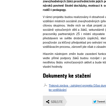
znevýhodněných žáků prostřednictvím jejich po
nároků povinné školní docházky, motivaci k set
rodiči i pedagogy.
V rámci projektu budou realizovány 4 obsahové ak
vzdělání místních sociálně znevýhodněných (před
cílovou skupinou. Vedle nich se však projekt z
sociálně vyloučených dětí a žáků, sekundárn
pracovníky partnerských ZŠ i místní obyvatele
představeni ve světle drobných úspěchů, kte
považován za klíčový předpoklad pro setrvání 
vzdělávacím procesu, zároveň jde však o zásadně 
Hlavním nástrojem změn bude zavedení funkce 
vedle přímé podpory žáků budou rozvíjet i po
neotřelou škálu volnočasových aktivit a bude kl
vlastní hodnoty.
Dokumenty ke stažení
Tisková zpráva - zahájení projektu Džas dur
ke vzdělávání
SDÍLEJTE