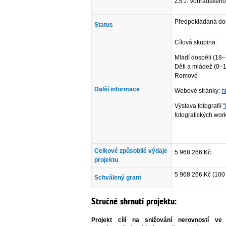
ZŠ J. Vohradského
Předpokládaná dob
Status
Cílová skupina:
Mladí dospělí (18–
Děti a mládež (0–1
Romové
Další informace
Webové stránky:
h
Výstava fotografií
"
fotografických wor
Celkové způsobilé výdaje
5 968 266 Kč
projektu
5 968 266 Kč (100
Schválený grant
Stručné shrnutí projektu:
Projekt cílí na snižování nerovností v