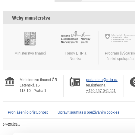
Weby ministerstva
Ministerstvo financí
Fondy EHP a
Program švýcarsk
Norska
české spoluprác
Ministerstvo financí ČR
podatelna@mfcr.cz
Letenská 15
tel.ústředna:
118 10
Praha 1
+420 257 041 111
Prohlášení o přístupnosti
Upravit souhlas s používáním cookies