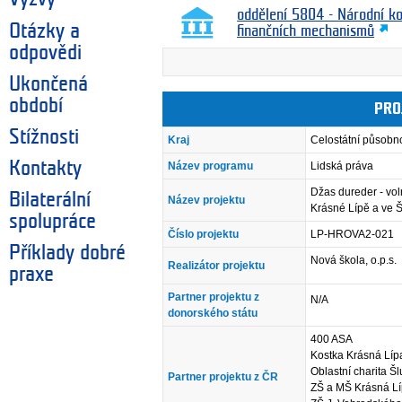
oddělení 5804 - Národní k
Otázky a
finančních mechanismů
odpovědi
Ukončená
období
PRO
Stížnosti
Kraj
Celostátní působn
Kontakty
Název programu
Lidská práva
Džas dureder - vo
Bilaterální
Název projektu
Krásné Lípě a ve 
spolupráce
Číslo projektu
LP-HROVA2-021
Příklady dobré
Nová škola, o.p.s.
Realizátor projektu
praxe
Partner projektu z
N/A
donorského státu
400 ASA
Kostka Krásná Lípa
Oblastní charita Š
Partner projektu z ČR
ZŠ a MŠ Krásná L