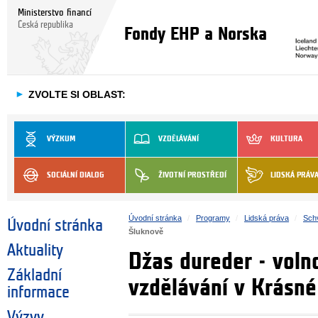
Ministerstvo financí
Česká republika
Fondy EHP a Norska
►
ZVOLTE SI OBLAST:
VÝZKUM
VZDĚLÁVÁNÍ
KULTURA
SOCIÁLNÍ DIALOG
ŽIVOTNÍ PROSTŘEDÍ
LIDSKÁ PRÁV
Úvodní stránka
Programy
Lidská práva
Schv
Úvodní stránka
Šluknově
Aktuality
Džas dureder - voln
Základní
vzdělávání v Krásné
informace
Výzvy