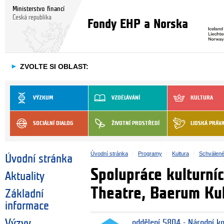
Ministerstvo financí
Česká republika
Fondy EHP a Norska
►
ZVOLTE SI OBLAST:
VÝZKUM
VZDĚLÁVÁNÍ
KULTURA
SOCIÁLNÍ DIALOG
ŽIVOTNÍ PROSTŘEDÍ
LIDSKÁ PRÁV
Úvodní stránka
Programy
Kultura
Schválené
Úvodní stránka
Spolupráce kulturní
Aktuality
Theatre, Baerum Ku
Základní
informace
Výzvy
oddělení 5804 - Národní k