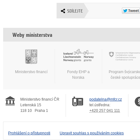
SDÍLEJTE
Weby ministerstva
Ministerstvo financí
Fondy EHP a
Program švýcarsk
Norska
české spoluprác
Ministerstvo financí ČR
podatelna@mfcr.cz
Letenská 15
tel.ústředna:
118 10
Praha 1
+420 257 041 111
Prohlášení o přístupnosti
Upravit souhlas s používáním cookies