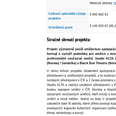
Webové stránky:
h
Celkové způsobilé výdaje
5 950 982 Kč
projektu
5 140 000 Kč (86,
Schválený grant
Stručné shrnutí projektu:
Projekt významně posílí uměleckou spoluprác
formují a vytváří podmínky pro umělce z mn
profesionální současné umění. Studio ALTA 
(Norway / Sandvika) a Black Box Theatre (Norw
V rámci tohoto projektu bilaterální spolupráce
představení a uměleckých projektů, a to realizac
norských představení v ČR a 1 česká premiéra 
Studiu ALTA a reprízy vzniklých představení 
budou zapojeni umělci z ČR, Norska a Islandu
výrazných současných umělců, kteří rozvíjí a ko
umění a nová média. Jedná se tedy o projekt m
uskuteční také tři aktivity, které přímo posilují 
posilujících kapacitu kulturních organizací (sdí
témat, workshopy a kurzy).