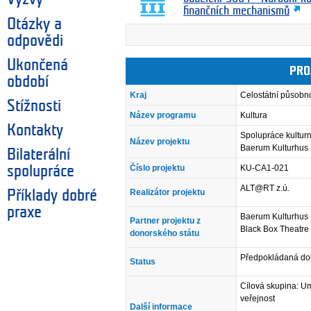
finančních mechanismů
Otázky a
odpovědi
Ukončená
PRO
období
Kraj
Celostátní působn
Stížnosti
Název programu
Kultura
Kontakty
Spolupráce kulturn
Název projektu
Baerum Kulturhus
Bilaterální
Číslo projektu
KU-CA1-021
spolupráce
ALT@RT z.ú.
Realizátor projektu
Příklady dobré
praxe
Baerum Kulturhus
Partner projektu z
Black Box Theatre
donorského státu
Předpokládaná dob
Status
Cílová skupina: U
veřejnost
Další informace