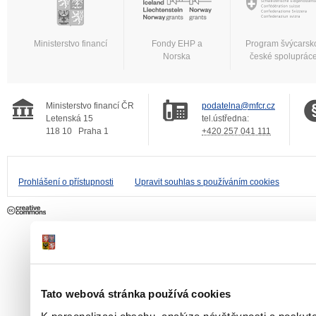
Ministerstvo financí
Fondy EHP a
Program švýcarsk
Norska
české spoluprác
Ministerstvo financí ČR
podatelna@mfcr.cz
Letenská 15
tel.ústředna:
118 10
Praha 1
+420 257 041 111
Prohlášení o přístupnosti
Upravit souhlas s používáním cookies
Tato webová stránka používá cookies
K personalizaci obsahu, analýze návštěvnosti a poskyt