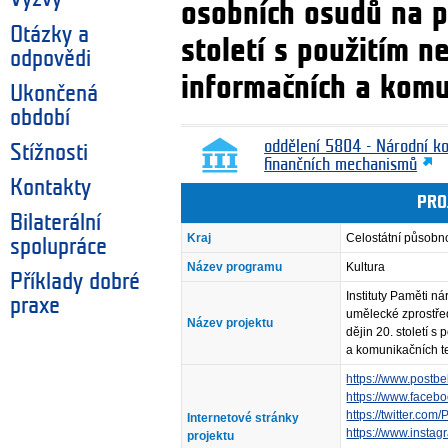
osobních osudů na p
Otázky a
století s použitím n
odpovědi
informačních a komu
Ukončená
období
oddělení 5804 - Národní k
Stížnosti
finančních mechanismů
Kontakty
PRO
Bilaterální
Kraj
Celostátní působn
spolupráce
Název programu
Kultura
Příklady dobré
Instituty Paměti n
praxe
umělecké zprostře
Název projektu
dějin 20. století s
a komunikačních t
https://www.postbe
https://www.faceb
https://twitter.co
Internetové stránky
https://www.insta
projektu