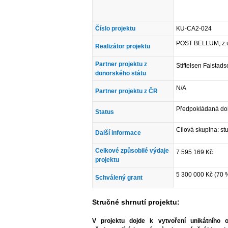
Číslo projektu
KU-CA2-024
POST BELLUM, z.
Realizátor projektu
Partner projektu z
Stiftelsen Falstad
donorského státu
N/A
Partner projektu z ČR
Předpokládaná do
Status
Cílová skupina: stu
Další informace
Celkové způsobilé výdaje
7 595 169 Kč
projektu
5 300 000 Kč (70 
Schválený grant
Stručné shrnutí projektu:
V projektu dojde k vytvoření unikátního 