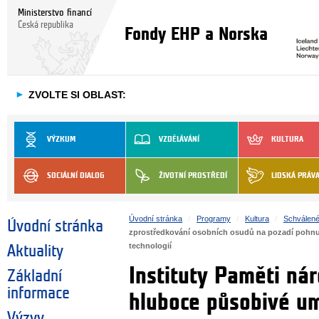
Ministerstvo financí
Česká republika
Fondy EHP a Norska
►
ZVOLTE SI OBLAST:
VÝZKUM
VZDĚLÁVÁNÍ
KULTURA
SOCIÁLNÍ DIALOG
ŽIVOTNÍ PROSTŘEDÍ
LIDSKÁ PRÁV
Úvodní stránka
Programy
Kultura
Schválené
Úvodní stránka
zprostředkování osobních osudů na pozadí pohnutý
technologií
Aktuality
Instituty Paměti ná
Základní
informace
hluboce působivé u
Výzvy