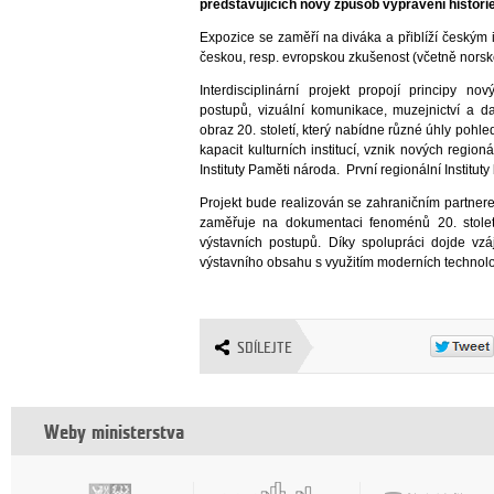
představujících nový způsob vyprávění histori
Expozice se zaměří na diváka a přiblíží českým
českou, resp. evropskou zkušenost (včetně norské)
Interdisciplinární projekt propojí principy no
postupů, vizuální komunikace, muzejnictví a da
obraz 20. století, který nabídne různé úhly pohl
kapacit kulturních institucí, vznik nových regio
Instituty Paměti národa. První regionální Institu
Projekt bude realizován se zahraničním partne
zaměřuje na dokumentaci fenoménů 20. stolet
výstavních postupů. Díky spolupráci dojde vz
výstavního obsahu s využitím moderních technologi
SDÍLEJTE
Weby ministerstva