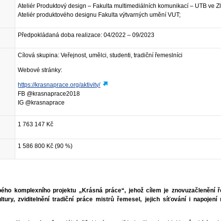
Ateliér Produktový design – Fakulta multimediálních komunikací – UTB ve Zl
Ateliér produktového designu Fakulta výtvarných umění VUT;
Předpokládaná doba realizace: 04/2022 – 09/2023
Cílová skupina: Veřejnost, umělci, studenti, tradiční řemeslníci
Webové stránky:
https://krasnaprace.org/aktivity/
FB @krasnaprace2018
IG @krasnaprace
1 763 147 Kč
1 586 800 Kč (90 %)
obého komplexního projektu „Krásná práce“, jehož cílem je znovuzačlenění 
tury, zviditelnění tradiční práce mistrů řemesel, jejich síťování i napojen