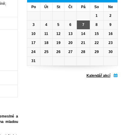
íně;
Po
Út
St
Čt
Pá
So
Ne
1
2
3
4
5
6
7
8
9
10
11
12
13
14
15
16
17
18
19
20
21
22
23
24
25
26
27
28
29
30
31
Kalendář akcí
řemeslné a
í na mladou