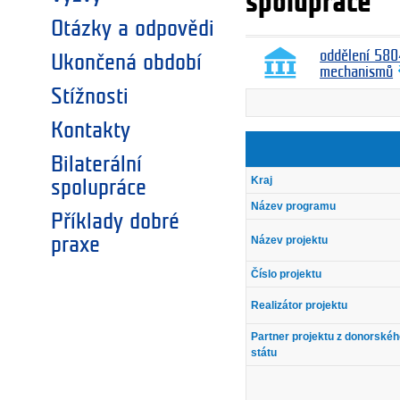
spolupráce
Otázky a odpovědi
oddělení 580
Ukončená období
mechanismů
Stížnosti
Kontakty
Bilaterální
Kraj
spolupráce
Název programu
Příklady dobré
Název projektu
praxe
Číslo projektu
Realizátor projektu
Partner projektu z donorské
státu