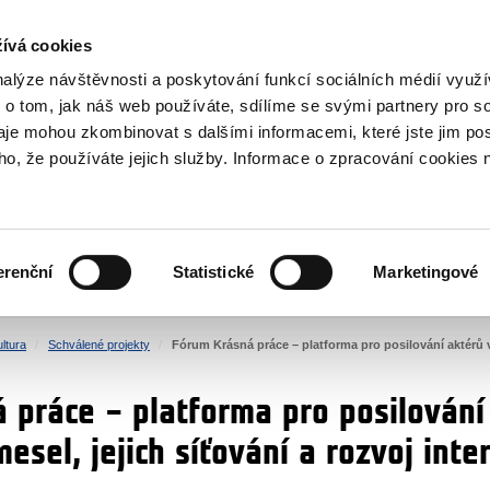
NOVINKY RSS
ívá cookies
rska
nalýze návštěvnosti a poskytování funkcí sociálních médií vyu
 o tom, jak náš web používáte, sdílíme se svými partnery pro so
daje mohou zkombinovat s dalšími informacemi, které jste jim pos
oho, že používáte jejich služby. Informace o zpracování cookies 
KULTURA
ZDRAVÍ
erenční
Statistické
Marketingové
LIDSKÁ PRÁVA
SPRAVEDLNOST
ltura
Schválené projekty
Fórum Krásná práce – platforma pro posilování aktérů v o
 práce – platforma pro posilování 
mesel, jejich síťování a rozvoj inter