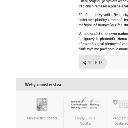
Cílem projektu je vytvořit webovo
tradičních řemesel a přispěje ta
Záměrem je vytvořit uživatelsk
sdílet své příběhy i rodinné ř
možnými následovníky z řad stu
Ve spolupráci s norským partn
designových předmětů, kterou 
přirozeně zajistí předávání zn
čímž zvýšíme povědomí o modern
SDÍLEJTE
Weby ministerstva
Ministerstvo financí
Fondy EHP a
Program 
Norska
české s