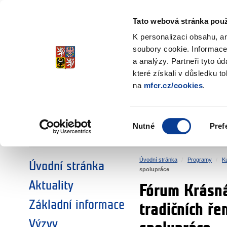
Ministerstvo financí
Česká republika
Tato webová stránka použ
Fondy EHP a No
K personalizaci obsahu, a
soubory cookie. Informace
a analýzy. Partneři tyto ú
►
ZVOLTE SI OBLAST:
které získali v důsledku t
na
mfcr.cz/cookies
.
VÝZKUM
VZDĚLÁVÁNÍ
Výběr
Nutné
Pref
SOCIÁLNÍ DIALOG
ŽIVOTNÍ PROSTŘEDÍ
souhlasu
Úvodní stránka
Programy
Ku
Úvodní stránka
spolupráce
Aktuality
Fórum Krásná
Základní informace
tradičních ře
Výzvy