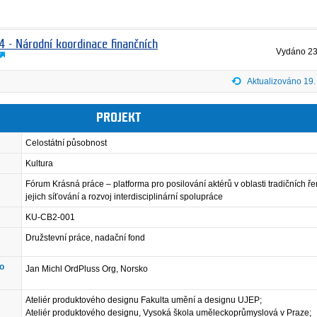
4 - Národní koordinace finančních
Vydáno
23
Aktualizováno 19.
PROJEKT
Celostátní působnost
Kultura
Fórum Krásná práce – platforma pro posilování aktérů v oblasti tradičních ř
jejich síťování a rozvoj interdisciplinární spolupráce
KU-CB2-001
Družstevní práce, nadační fond
ho
Jan Michl OrdPluss Org, Norsko
Ateliér produktového designu Fakulta umění a designu UJEP;
Ateliér produktového designu, Vysoká škola uměleckoprůmyslová v Praze;