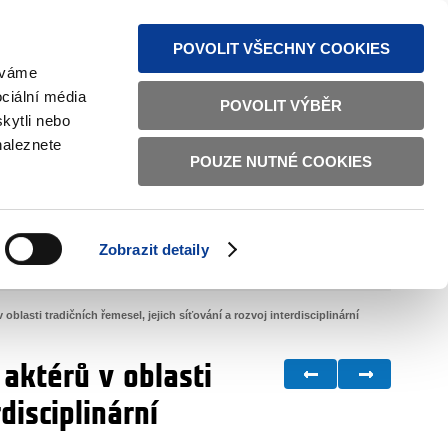
MAPA STRÁNEK
TEXTOVÁ VERZE
ČESKY
ENGLISH
POVOLIT VŠECHNY COOKIES
žíváme
ciální média
POVOLIT VÝBĚR
kytli nebo
naleznete
POUZE NUTNÉ COOKIES
ŘÁDNÁ SPRÁVA
OBČANSKÁ SPOLEČNOST
Zobrazit detaily
VNITŘNÍ VĚCI
BILATERÁLNÍ SPOLUPRÁCE
blasti tradičních řemesel, jejich síťování a rozvoj interdisciplinární
aktérů v oblasti
disciplinární