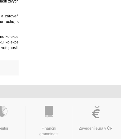
lasti živých
y a zároveň
ho ruchu, s
kne kolekce
iku kolekce
veřejnosti,
nitor
Finanční
Zavedení eura v ČR
gramotnost