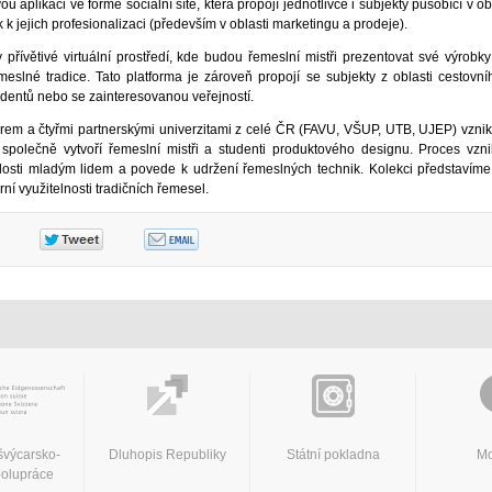
u aplikaci ve formě sociální sítě, která propojí jednotlivce i subjekty působící v ob
k k jejich profesionalizaci (především v oblasti marketingu a prodeje).
y přívětivé virtuální prostředí, kde budou řemeslní mistři prezentovat své výrobk
emeslné tradice. Tato platforma je zároveň propojí se subjekty z oblasti cestovní
dentů nebo se zainteresovanou veřejností.
erem a čtyřmi partnerskými univerzitami z celé ČR (FAVU, VŠUP, UTB, UJEP) vzni
společně vytvoří řemeslní mistři a studenti produktového designu. Proces vzn
alosti mladým lidem a povede k udržení řemeslných technik. Kolekci představíme 
í využitelnosti tradičních řemesel.
švýcarsko-
Dluhopis Republiky
Státní pokladna
Mo
polupráce