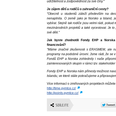
udržitelnost a zodpovědnost za své činy."
Je zájem dětí a rodičů o zahraniční cesty?
"Obecně u studentů záleží především na des
nenaplnila. O země jako je Norsko a Island, 
vybírat. Stejně tak rodiče jsou velmi rádi, pokud
mezinárodních projektů a také vycestovat. Je to p
své děti."
Jak byste zhodnotili Fondy EHP a Norska 
financování?
"Máme značné zkušenosti s ERASMEM, ale např
programy na podobné úrovni. Jsme rádi, že se 
Fondů EHP a Norska zohlednily i naše připomí
zainteresovaných skupin v rámci tzv. stakeholder 
Fondy EHP a Norska nám přinesly možnost naváz
Islandu, ve které stále pokračujeme a připravuje
Více informací o zmiňovaných projektech můžete 
http://time.gymtce.cz/
http://points.gymtce.cz/
SDÍLEJTE