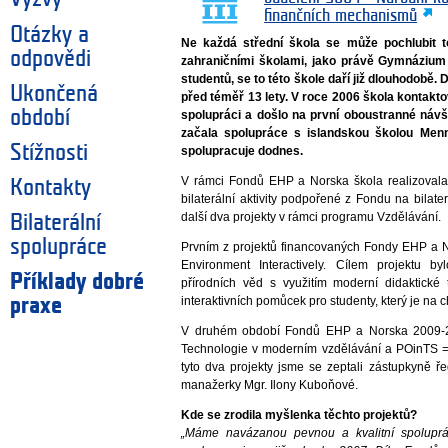
finančních mechanismů
Otázky a
Ne každá střední škola se může pochlubit t
odpovědi
zahraničními školami, jako právě Gymnázium
studentů, se to této škole daří již dlouhodobě.
Ukončená
před téměř 13 lety. V roce 2006 škola kontakt
období
spolupráci a došlo na první oboustranné návšt
začala spolupráce s islandskou školou Men
Stížnosti
spolupracuje dodnes.
V rámci Fondů EHP a Norska škola realizovala 
Kontakty
bilaterální aktivity podpořené z Fondu na bila
další dva projekty v rámci programu Vzdělávání.
Bilaterální
spolupráce
Prvním z projektů financovaných Fondy EHP a N
Environment Interactively. Cílem projektu b
Příklady dobré
přírodních věd s využitím moderní didaktické 
interaktivních pomůcek pro studenty, který je na
praxe
V druhém období Fondů EHP a Norska 2009-201
Technologie v moderním vzdělávání a POinTS = 
tyto dva projekty jsme se zeptali zástupkyně 
manažerky Mgr. Ilony Kuboňové.
Kde se zrodila myšlenka těchto projektů?
„Máme navázanou pevnou a kvalitní spoluprá