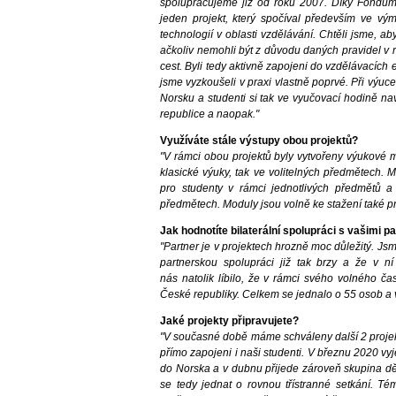
spolupracujeme již od roku 2007. Díky Fondům
jeden projekt, který spočíval především ve vý
technologií v oblasti vzdělávání. Chtěli jsme, ab
ačkoliv nemohli být z důvodu daných pravidel v 
cest. Byli tedy aktivně zapojeni do vzdělávacích 
jsme vyzkoušeli v praxi vlastně poprvé. Při výuce
Norsku a studenti si tak ve vyučovací hodině na
republice a naopak."
Využíváte stále výstupy obou projektů?
"V rámci obou projektů byly vytvořeny výukové 
klasické výuky, tak ve volitelných předmětech. 
pro studenty v rámci jednotlivých předmětů 
předmětech. Moduly jsou volně ke stažení také p
Jak hodnotíte bilaterální spolupráci s vašimi 
"Partner je v projektech hrozně moc důležitý. Js
partnerskou spolupráci již tak brzy a že v n
nás natolik líbilo, že v rámci svého volného ča
České republiky. Celkem se jednalo o 55 osob a v
Jaké projekty připravujete?
"V současné době máme schváleny další 2 projek
přímo zapojeni i naši studenti. V březnu 2020 vy
do Norska a v dubnu přijede zároveň skupina dě
se tedy jednat o rovnou třístranné setkání. Té