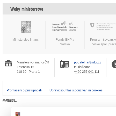
Weby ministerstva
Ministerstvo financí
Fondy EHP a
Program švýcarsk
Norska
české spoluprác
Ministerstvo financí ČR
podatelna@mfcr.cz
Letenská 15
tel.ústředna:
118 10
Praha 1
+420 257 041 111
Prohlášení o přístupnosti
Upravit souhlas s používáním cookies