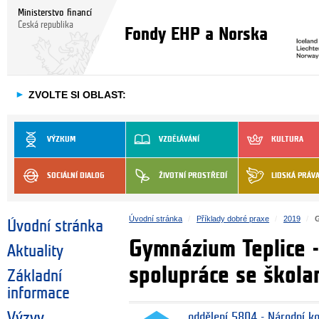
Ministerstvo financí
Česká republika
Fondy EHP a Norska
►
ZVOLTE SI OBLAST:
VÝZKUM
VZDĚLÁVÁNÍ
KULTURA
SOCIÁLNÍ DIALOG
ŽIVOTNÍ PROSTŘEDÍ
LIDSKÁ PRÁV
Úvodní stránka
Příklady dobré praxe
2019
G
Úvodní stránka
Gymnázium Teplice -
Aktuality
spolupráce se škola
Základní
informace
Výzvy
oddělení 5804 - Národní k