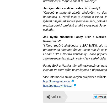
udržitelnost a zodpovědnost za své činy."
Je zájem dětí a rodičů o zahraniční cesty?
"Obecně u studentů záleží především na des
nenaplnila. O země jako je Norsko a Island, 
vybírat. Stejně tak rodiče jsou velmi rádi, pokud
mezinárodních projektů a také vycestovat. Je to p
své děti."
Jak byste zhodnotili Fondy EHP a Norska 
financování?
"Máme značné zkušenosti s ERASMEM, ale např
programy na podobné úrovni. Jsme rádi, že se 
Fondů EHP a Norska zohlednily i naše připomí
zainteresovaných skupin v rámci tzv. stakeholder 
Fondy EHP a Norska nám přinesly možnost naváz
Islandu, ve které stále pokračujeme a připravuje
Více informací o zmiňovaných projektech můžete 
http://time.gymtce.cz/
http://points.gymtce.cz/
SDÍLEJTE