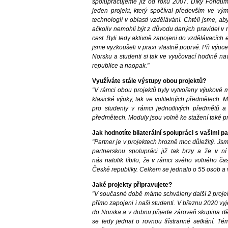
spolupracujeme již od roku 2007. Díky Fondům
jeden projekt, který spočíval především ve vý
technologií v oblasti vzdělávání. Chtěli jsme, ab
ačkoliv nemohli být z důvodu daných pravidel v 
cest. Byli tedy aktivně zapojeni do vzdělávacích 
jsme vyzkoušeli v praxi vlastně poprvé. Při výuce
Norsku a studenti si tak ve vyučovací hodině na
republice a naopak."
Využíváte stále výstupy obou projektů?
"V rámci obou projektů byly vytvořeny výukové 
klasické výuky, tak ve volitelných předmětech. 
pro studenty v rámci jednotlivých předmětů 
předmětech. Moduly jsou volně ke stažení také p
Jak hodnotíte bilaterální spolupráci s vašimi 
"Partner je v projektech hrozně moc důležitý. Js
partnerskou spolupráci již tak brzy a že v n
nás natolik líbilo, že v rámci svého volného ča
České republiky. Celkem se jednalo o 55 osob a v
Jaké projekty připravujete?
"V současné době máme schváleny další 2 projek
přímo zapojeni i naši studenti. V březnu 2020 vy
do Norska a v dubnu přijede zároveň skupina dě
se tedy jednat o rovnou třístranné setkání. Té