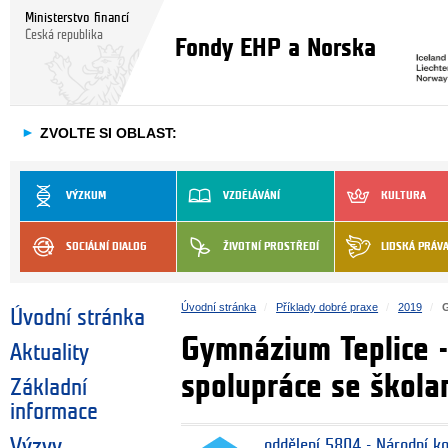
Ministerstvo financí
Česká republika
Fondy EHP a Norska
►
ZVOLTE SI OBLAST:
VÝZKUM
VZDĚLÁVÁNÍ
KULTURA
SOCIÁLNÍ DIALOG
ŽIVOTNÍ PROSTŘEDÍ
LIDSKÁ PRÁV
Úvodní stránka
Příklady dobré praxe
2019
G
Úvodní stránka
Gymnázium Teplice -
Aktuality
spolupráce se škola
Základní
informace
Výzvy
oddělení 5804 - Národní k