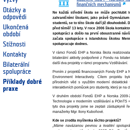
finančních mechanismů
Otázky a
Ne každá střední škola se může pochlubit t
odpovědi
zahraničními školami, jako právě Gymnázium
studentů, se to této škole daří již dlouhodobě.
Ukončená
před téměř 13 lety. V roce 2006 škola kontakt
období
spolupráci a došlo na první oboustranné návšt
začala spolupráce s islandskou školou Men
Stížnosti
spolupracuje dodnes.
V rámci Fondů EHP a Norska škola realizovala 
Kontakty
bilaterální aktivity podpořené z Fondu na bila
další dva projekty v rámci programu Vzdělávání.
Bilaterální
spolupráce
Prvním z projektů financovaných Fondy EHP a N
Environment Interactively. Cílem projektu b
Příklady dobré
přírodních věd s využitím moderní didaktické 
interaktivních pomůcek pro studenty, který je na
praxe
V druhém období Fondů EHP a Norska 2009-201
Technologie v moderním vzdělávání a POinTS = 
tyto dva projekty jsme se zeptali zástupkyně 
manažerky Mgr. Ilony Kuboňové.
Kde se zrodila myšlenka těchto projektů?
„Máme navázanou pevnou a kvalitní spoluprá