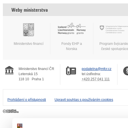
Weby ministerstva
Ministerstvo financí
Fondy EHP a
Program švýcarsk
Norska
české spoluprác
Ministerstvo financí ČR
podatelna@mfcr.cz
Letenská 15
tel.ústředna:
118 10
Praha 1
+420 257 041 111
Prohlášení o přístupnosti
Upravit souhlas s používáním cookies