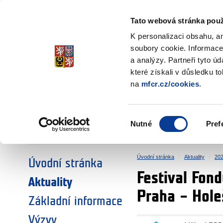
Ministerstvo financí
Česká republika
Tato webová stránka použ
Fondy EHP a No
K personalizaci obsahu, a
soubory cookie. Informace
a analýzy. Partneři tyto ú
►
ZVOLTE SI OBLAST:
které získali v důsledku t
na
mfcr.cz/cookies
.
VÝZKUM
VZDĚLÁVÁNÍ
Výběr
Nutné
Pref
SOCIÁLNÍ DIALOG
ŽIVOTNÍ PROSTŘEDÍ
souhlasu
Úvodní stránka
Aktuality
20
Úvodní stránka
Festival Fon
Aktuality
Praha – Hole
Základní informace
Výzvy