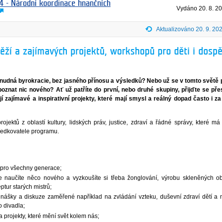
4 - Národní koordinace finančních
Vydáno
20. 8. 2
Aktualizováno 20. 9. 20
ěží a zajímavých projektů, workshopů pro děti i dospě
n nudná byrokracie, bez jasného přínosu a výsledků? Nebo už se v tomto světě
 poznat nic nového? Ať už patříte do první, nebo druhé skupiny, přijďte se pře
zajímavé a inspirativní projekty, které mají smysl a reálný dopad často i z
rojektů z oblastí kultury, lidských práv, justice, zdraví a řádné správy, které má 
středkovatele programu.
 pro všechny generace;
se naučíte něco nového a vyzkoušíte si třeba žonglování, výrobu skleněných 
ptur starých mistrů;
ednášky a diskuze zaměřené například na zvládání vzteku, duševní zdraví dětí a 
o divadla;
a projekty, které mění svět kolem nás;