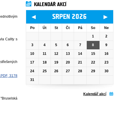
KALENDÁŘ AKCÍ
◄
►
SRPEN 2026
jednotlivým
Po
Út
St
Čt
Pá
So
Ne
1
2
la Callty s
3
4
5
6
7
8
9
10
11
12
13
14
15
16
astřešených
17
18
19
20
21
22
23
24
25
26
27
28
29
30
.PDF, 3178
31
Kalendář akcí
 "Bruselská