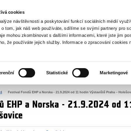
NOVINKY RSS
ívá cookies
rska
nalýze návštěvnosti a poskytování funkcí sociálních médií vyu
 o tom, jak náš web používáte, sdílíme se svými partnery pro so
daje mohou zkombinovat s dalšími informacemi, které jste jim pos
oho, že používáte jejich služby. Informace o zpracování cookies 
KULTURA
ZDRAVÍ
erenční
Statistické
Marketingové
LIDSKÁ PRÁVA
SPRAVEDLNOST
24
Festival Fondů EHP a Norska - 21.9.2024 od 11 hodin Výstaviště Praha – Holešov
dů EHP a Norska - 21.9.2024 od 1
šovice