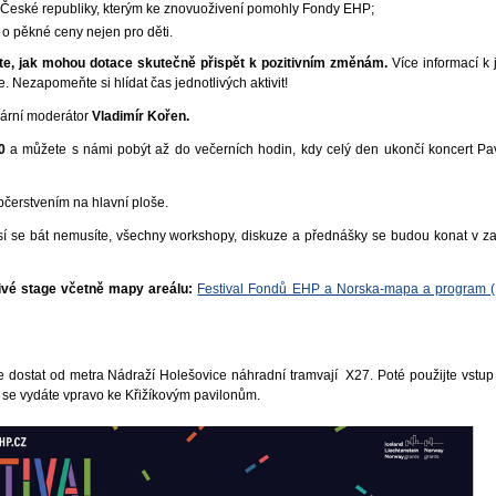
h České republiky, kterým ke znovuoživení pomohly Fondy EHP;
 o pěkné ceny nejen pro děti.
jte, jak mohou dotace skutečně přispět k pozitivním změnám.
Více informací k 
 Nezapomeňte si hlídat čas jednotlivých aktivit!
ární moderátor
Vladimír Kořen.
00
a můžete s námi pobýt až do večerních hodin, kdy celý den ukončí koncert Pav
bčerstvením na hlavní ploše.
í se bát nemusíte, všechny workshopy, diskuze a přednášky se budou konat v z
livé stage včetně mapy areálu:
Festival Fondů EHP a Norska-mapa a program (
lze dostat od metra Nádraží Holešovice náhradní tramvají X27. Poté použijte vstup
 se vydáte vpravo ke Křižíkovým pavilonům.