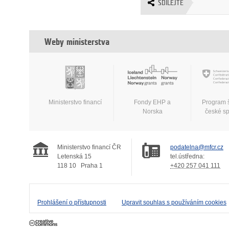
SDÍLEJTE
Weby ministerstva
Ministerstvo financí
Fondy EHP a
Program 
Norska
české s
Ministerstvo financí ČR
podatelna@mfcr.cz
Letenská 15
tel.ústředna:
118 10
Praha 1
+420 257 041 111
Prohlášení o přístupnosti
Upravit souhlas s používáním cookies