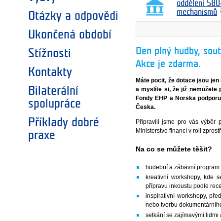
oddělení 580
mechanismů
Otázky a odpovědi
Ukončená období
Den plný hudby, sout
Stížnosti
Akce je zdarma.
Kontakty
Máte pocit, že dotace jsou je
Bilaterální
a myslíte si, že již nemůžete
Fondy EHP a Norska podporují 
spolupráce
Česka.
Příklady dobré
Připravili jsme pro vás výběr p
Ministerstvo financí v roli zpro
praxe
Na co se můžete těšit?
hudební a zábavní program
kreativní workshopy, kde 
přípravu inkoustu podle rece
inspirativní workshopy, př
nebo tvorbu dokumentárníh
setkání se zajímavými lidmi 