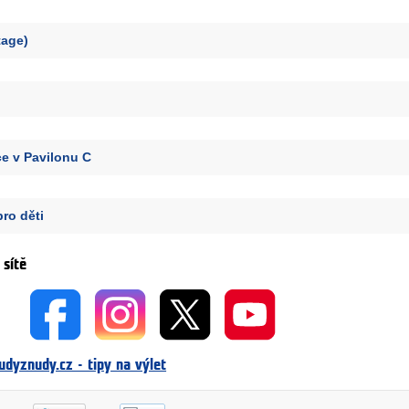
tage)
e v Pavilonu C
pro děti
 sítě