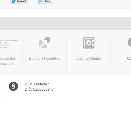
švýcarsko-
Dluhopis Republiky
Státní pokladna
Mo
polupráce
IČO:
00006947
DIČ:
CZ00006947