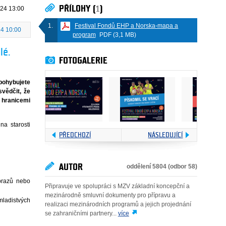
PŘÍLOHY (
1
)
024 13:00
Festival Fondů EHP a Norska-mapa a
24 10:00
program
PDF (3,1 MB)
lé.
FOTOGALERIE
 pohybujete
svědčit, že
a hranicemi
na starosti
PŘEDCHOZÍ
NÁSLEDUJÍCÍ
AUTOR
oddělení 5804 (odbor 58)
obrazů nebo
Připravuje ve spolupráci s MZV základní koncepční a
mezinárodně smluvní dokumenty pro přípravu a
mladistvých
realizaci mezinárodních programů a jejich projednání
se zahraničními partnery...
více