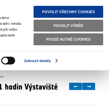
MAPA STRÁNEK
TEXTOVÁ VERZE
ČESKY
ENGLISH
POVOLIT VŠECHNY COOKIES
žíváme
ciální média
POVOLIT VÝBĚR
kytli nebo
naleznete
POUZE NUTNÉ COOKIES
ŘÁDNÁ SPRÁVA
OBČANSKÁ SPOLEČNOST
Zobrazit detaily
VNITŘNÍ VĚCI
BILATERÁLNÍ SPOLUPRÁCE
ice
1 hodin Výstaviště