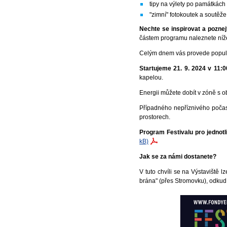
tipy na výlety po památkác
"zimní" fotokoutek a soutěže
Nechte se inspirovat a pozne
částem programu naleznete níže.
Celým dnem vás provede popul
Startujeme 21. 9. 2024 v 11:
kapelou.
Energii můžete dobít v zóně s o
Případného nepříznivého počas
prostorech.
Program Festivalu pro jednot
kB)
Jak se za námi dostanete?
V tuto chvíli se na Výstaviště 
brána" (přes Stromovku), odkud