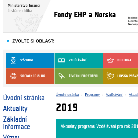
Ministerstvo financí
Česká republika
Fondy EHP a Norska
►
ZVOLTE SI OBLAST:
VÝZKUM
VZDĚLÁVÁNÍ
KULTURA
SOCIÁLNÍ DIALOG
ŽIVOTNÍ PROSTŘEDÍ
LIDSKÁ PRÁV
Úvodní stránka
Programy
Vzdělávání
Aktual
Úvodní stránka
2019
Aktuality
Základní
informace
Aktuality programu Vzdělávání pro rok 20
Výzvy