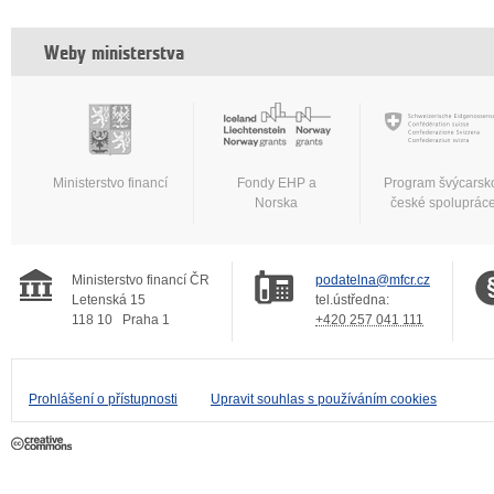
Weby ministerstva
Ministerstvo financí
Fondy EHP a
Program švýcarsk
Norska
české spoluprác
Ministerstvo financí ČR
podatelna@mfcr.cz
Letenská 15
tel.ústředna:
118 10
Praha 1
+420 257 041 111
Prohlášení o přístupnosti
Upravit souhlas s používáním cookies