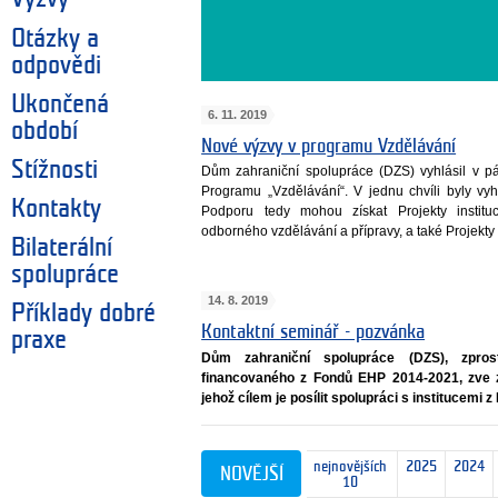
Otázky a
odpovědi
Ukončená
6. 11. 2019
období
Nové výzvy v programu Vzdělávání
Stížnosti
Dům zahraniční spolupráce (DZS) vyhlásil v pá
Programu „Vzdělávání“. V jednu chvíli byly vyh
Kontakty
Podporu tedy mohou získat Projekty instituci
odborného vzdělávání a přípravy, a také Projekty 
Bilaterální
spolupráce
14. 8. 2019
Příklady dobré
Kontaktní seminář - pozvánka
praxe
Dům zahraniční spolupráce (DZS), zpros
financovaného z Fondů EHP 2014-2021, zve 
jehož cílem je posílit spolupráci s institucemi 
nejnovějších
2025
2024
NOVĚJŠÍ
10