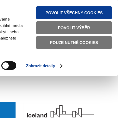
S NEWS
SITEMAP
TEXT VERSION
ČESKY
ENGLISH
POVOLIT VŠECHNY COOKIES
žíváme
ciální média
POVOLIT VÝBĚR
kytli nebo
naleznete
POUZE NUTNÉ COOKIES
GOOD GOVERNANCE
ACTIVE CITIZENS
HOME AFFAIRS
BILATERAL RELATIONS
Zobrazit detaily