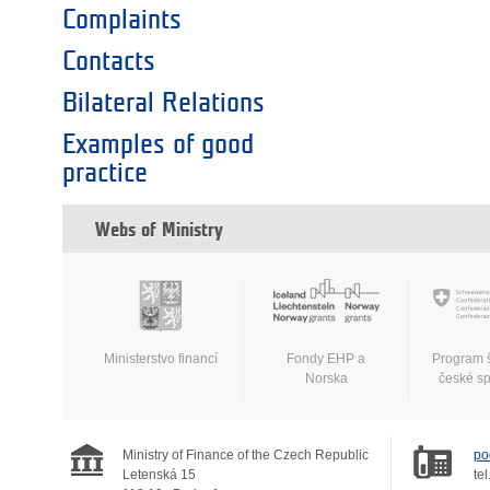
Complaints
Contacts
Bilateral Relations
Examples of good
practice
Webs of Ministry
Ministerstvo financí
Fondy EHP a
Program 
Norska
české s
Ministry of Finance of the Czech Republic
po
Letenská 15
tel