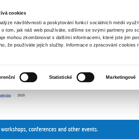
RS
ívá cookies
y Grants
nalýze návštěvnosti a poskytování funkcí sociálních médií vyu
 o tom, jak náš web používáte, sdílíme se svými partnery pro so
daje mohou zkombinovat s dalšími informacemi, které jste jim pos
oho, že používáte jejich služby. Informace o zpracování cookies 
CULTURE
HEALTH
erenční
Statistické
Marketingové
HUMAN RIGHTS
JUSTICE
alendar
2020
 workshops, conferences and other events.