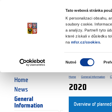
Ministry of Finance
of the Czech Republic
Tato webová stránka použ
EEA and Norwa
K personalizaci obsahu, a
soubory cookie. Informace
a analýzy. Partneři tyto ú
►
CHOOSE AN AREA:
které získali v důsledku t
na
mfcr.cz/cookies
.
RESEARCH
EDUCATION
Výběr
Nutné
Pref
SOCIAL DIALOGUE
ENVIRONMENT
souhlasu
Home
General Information
C
Home
2020
News
General
Overview of planned
Information