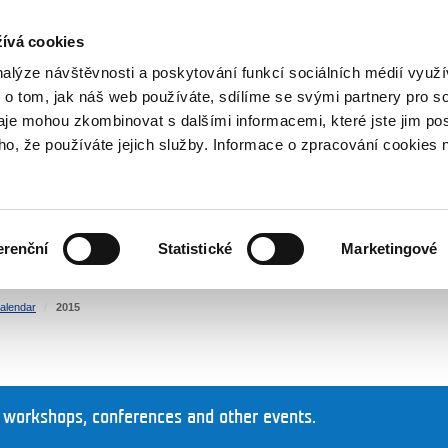
RS
ívá cookies
y Grants
nalýze návštěvnosti a poskytování funkcí sociálních médií vyu
 o tom, jak náš web používáte, sdílíme se svými partnery pro so
daje mohou zkombinovat s dalšími informacemi, které jste jim pos
oho, že používáte jejich služby. Informace o zpracování cookies 
CULTURE
HEALTH
erenční
Statistické
Marketingové
HUMAN RIGHTS
JUSTICE
alendar
2015
 workshops, conferences and other events.