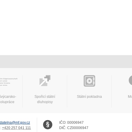
švýcarsko-
Spořicí státní
Státní pokladna
Mo
polupráce
dluhopisy
datelna@mf.gov.cz
IČO:
00006947
.:
+420 257 041 111
DIČ:
CZ00006947