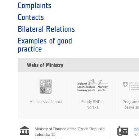
Complaints
Contacts
Bilateral Relations
Examples of good
practice
Webs of Ministry
Ministerstvo financí
Fondy EHP a
Program 
Norska
české s
Ministry of Finance of the Czech Republic
po
Letenská 15
tel