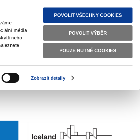
S NEWS
SITEMAP
TEXT VERSION
ČESKY
ENGLISH
POVOLIT VŠECHNY COOKIES
žíváme
ciální média
POVOLIT VÝBĚR
kytli nebo
naleznete
POUZE NUTNÉ COOKIES
GOOD GOVERNANCE
ACTIVE CITIZENS
HOME AFFAIRS
BILATERAL RELATIONS
Zobrazit detaily