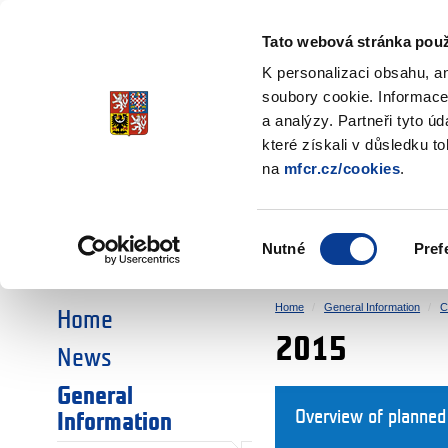
Ministry of Finance
of the Czech Republic
Tato webová stránka použ
EEA and Norwa
K personalizaci obsahu, a
soubory cookie. Informace
a analýzy. Partneři tyto ú
►
CHOOSE AN AREA:
které získali v důsledku t
na
mfcr.cz/cookies
.
RESEARCH
EDUCATION
Výběr
Nutné
Pref
SOCIAL DIALOGUE
ENVIRONMENT
souhlasu
Home
General Information
C
Home
2015
News
General
Overview of planned
Information