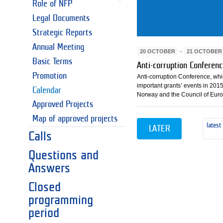
Role of NFP
Legal Documents
Strategic Reports
Annual Meeting
20 OCTOBER
-
21 OCTOBER 
Basic Terms
Anti-corruption Conferen
Promotion
Anti-corruption Conference, whi
important grants’ events in 201
Calendar
Norway and the Council of Euro
Approved Projects
Map of approved projects
latest
LATER
Calls
Questions and
Answers
Closed
programming
period