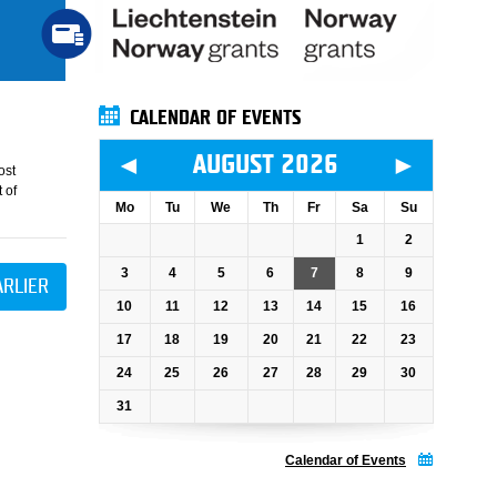
CALENDAR OF EVENTS
◄
►
AUGUST 2026
ost
 of
Mo
Tu
We
Th
Fr
Sa
Su
1
2
3
4
5
6
7
8
9
ARLIER
10
11
12
13
14
15
16
17
18
19
20
21
22
23
24
25
26
27
28
29
30
31
Calendar of Events