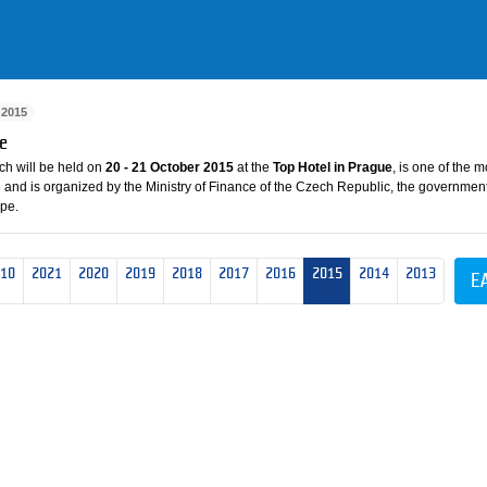
2015
ce
ch will be held on
20 - 21 October 2015
at the
Top Hotel in Prague
, is one of the m
5 and is organized by the Ministry of Finance of the Czech Republic, the government
pe.
 10
2021
2020
2019
2018
2017
2016
2015
2014
2013
E