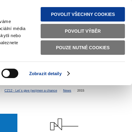
S NEWS
SITEMAP
TEXT VERSION
ČESKY
ENGLISH
POVOLIT VŠECHNY COOKIES
žíváme
ciální média
POVOLIT VÝBĚR
kytli nebo
naleznete
POUZE NUTNÉ COOKIES
GOOD GOVERNANCE
ACTIVE CITIZENS
HOME AFFAIRS
BILATERAL RELATIONS
Zobrazit detaily
CZ12 - Let´s give (wo)men a chance
News
2015