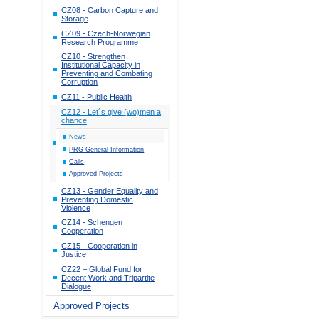
CZ08 - Carbon Capture and
Storage
CZ09 - Czech-Norwegian
Research Programme
CZ10 - Strengthen
Institutional Capacity in
Preventing and Combating
Corruption
CZ11 - Public Health
CZ12 - Let´s give (wo)men a
chance
News
PRG General Information
Calls
Approved Projects
CZ13 - Gender Equality and
Preventing Domestic
Violence
CZ14 - Schengen
Cooperation
CZ15 - Cooperation in
Justice
CZ22 – Global Fund for
Decent Work and Tripartite
Dialogue
Approved Projects