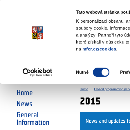
Ministry of Finance
of the Czech Republic
Tato webová stránka použ
EEA and Norwa
K personalizaci obsahu, a
soubory cookie. Informace
a analýzy. Partneři tyto ú
►
CHOOSE AN AREA:
které získali v důsledku t
na
mfcr.cz/cookies
.
RESEARCH
EDUCATION
Výběr
Nutné
Pref
SOCIAL DIALOGUE
ENVIRONMENT
souhlasu
Home
Closed programming peri
Home
2015
News
General
News and updates f
Information