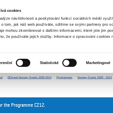
RS
ívá cookies
y Grants
nalýze návštěvnosti a poskytování funkcí sociálních médií vyu
 o tom, jak náš web používáte, sdílíme se svými partnery pro so
daje mohou zkombinovat s dalšími informacemi, které jste jim pos
oho, že používáte jejich služby. Informace o zpracování cookies 
CULTURE
HEALTH
erenční
Statistické
Marketingové
HUMAN RIGHTS
JUSTICE
od
EEA and Norway Grants 2009-2014
Programmes
Norway Grants 2009 - 2014
or the Programme CZ12.