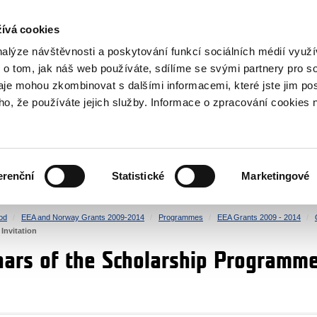
RS
ívá cookies
y Grants
nalýze návštěvnosti a poskytování funkcí sociálních médií vyu
 o tom, jak náš web používáte, sdílíme se svými partnery pro so
daje mohou zkombinovat s dalšími informacemi, které jste jim pos
oho, že používáte jejich služby. Informace o zpracování cookies 
CULTURE
HEALTH
erenční
Statistické
Marketingové
HUMAN RIGHTS
JUSTICE
od
EEA and Norway Grants 2009-2014
Programmes
EEA Grants 2009 - 2014
Invitation
ars of the Scholarship Programme