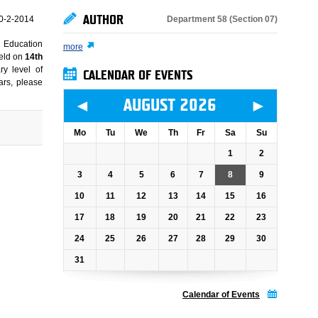
AUTHOR
Department 58 (Section 07)
0-2-2014
 Education
more
held on
14th
ry level of
CALENDAR OF EVENTS
ars, please
◄
►
AUGUST 2026
Mo
Tu
We
Th
Fr
Sa
Su
1
2
3
4
5
6
7
8
9
10
11
12
13
14
15
16
17
18
19
20
21
22
23
24
25
26
27
28
29
30
31
Calendar of Events