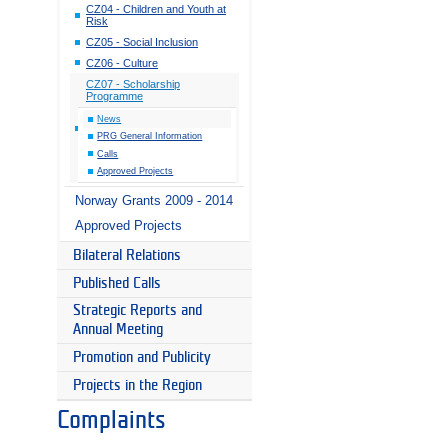
CZ04 - Children and Youth at
Risk
CZ05 - Social Inclusion
CZ06 - Culture
CZ07 - Scholarship
Programme
News
PRG General Information
Calls
Approved Projects
Norway Grants 2009 - 2014
Approved Projects
Bilateral Relations
Published Calls
Strategic Reports and
Annual Meeting
Promotion and Publicity
Projects in the Region
Complaints