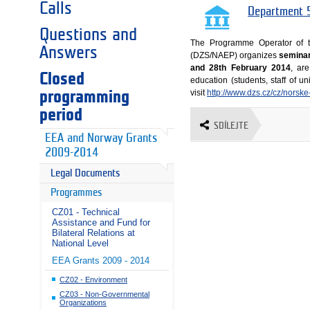
Calls
Department 5
Questions and
The Programme Operator of t
Answers
(DZS/NAEP) organizes
seminars
and 28th February 2014
, are
Closed
education (students, staff of u
visit
http://www.dzs.cz/cz/norsk
programming
period
SDÍLEJTE
EEA and Norway Grants
2009-2014
Legal Documents
Programmes
CZ01 - Technical
Assistance and Fund for
Bilateral Relations at
National Level
EEA Grants 2009 - 2014
CZ02 - Environment
CZ03 - Non-Governmental
Organizations