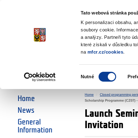
Ministry of Finance
of the Czech Republic
Tato webová stránka použ
EEA and Norwa
K personalizaci obsahu, a
soubory cookie. Informace
a analýzy. Partneři tyto ú
►
CHOOSE AN AREA:
které získali v důsledku t
na
mfcr.cz/cookies
.
RESEARCH
EDUCATION
Výběr
Nutné
Pref
SOCIAL DIALOGUE
ENVIRONMENT
souhlasu
Home
Closed programming peri
Home
Scholarship Programme (CZ07) - 
News
Launch Semin
General
Invitation
Information