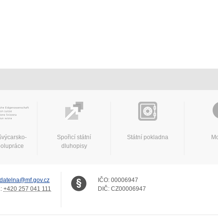
švýcarsko-
Spořicí státní
Státní pokladna
Mo
polupráce
dluhopisy
datelna@mf.gov.cz
IČO:
00006947
.:
+420 257 041 111
DIČ:
CZ00006947