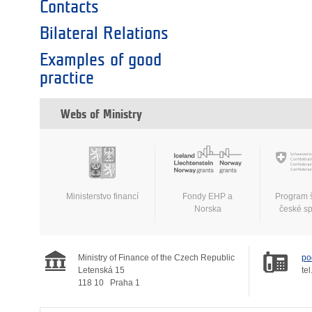
Contacts
Bilateral Relations
Examples of good
practice
Webs of Ministry
Ministerstvo financí
Fondy EHP a
Program 
Norska
české s
Ministry of Finance of the Czech Republic
po
Letenská 15
tel
118 10
Praha 1