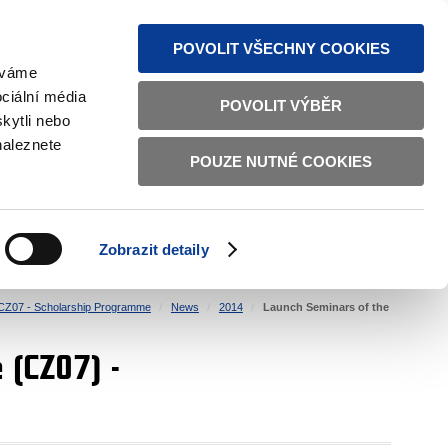
S NEWS
SITEMAP
TEXT VERSION
ČESKY
ENGLISH
POVOLIT VŠECHNY COOKIES
žíváme
ciální média
POVOLIT VÝBĚR
kytli nebo
naleznete
POUZE NUTNÉ COOKIES
GOOD GOVERNANCE
ACTIVE CITIZENS
HOME AFFAIRS
BILATERAL RELATIONS
Zobrazit detaily
CZ07 - Scholarship Programme
News
2014
Launch Seminars of the
 (CZ07) -