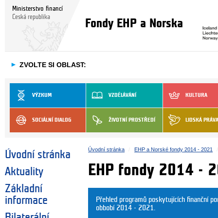
Ministerstvo financí
Česká republika
Fondy EHP a Norska
►
ZVOLTE SI OBLAST:
VÝZKUM
VZDĚLÁVÁNÍ
KULTURA
SOCIÁLNÍ DIALOG
ŽIVOTNÍ PROSTŘEDÍ
LIDSKÁ PRÁV
Úvodní stránka
EHP a Norské fondy 2014 - 2021
Úvodní stránka
EHP fondy 2014 - 
Aktuality
Základní
informace
Přehled programů poskytujících finanční 
obbobí 2014 - 2021.
Bilaterální