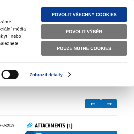
S NEWS
SITEMAP
TEXT VERSION
ČESKY
ENGLISH
POVOLIT VŠECHNY COOKIES
žíváme
ciální média
POVOLIT VÝBĚR
kytli nebo
naleznete
POUZE NUTNÉ COOKIES
GOOD GOVERNANCE
ACTIVE CITIZENS
HOME AFFAIRS
BILATERAL RELATIONS
Zobrazit detaily
ATTACHMENTS (
1
)
7-8-2019