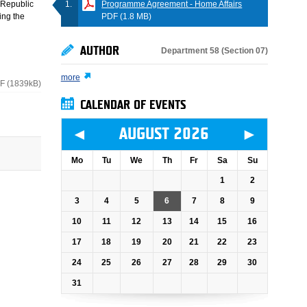
Programme Agreement - Home Affairs
 Republic
PDF (1.8 MB)
ing the
AUTHOR
Department 58 (Section 07)
more
F (1839kB)
CALENDAR OF EVENTS
◄
►
AUGUST 2026
Mo
Tu
We
Th
Fr
Sa
Su
1
2
3
4
5
6
7
8
9
10
11
12
13
14
15
16
17
18
19
20
21
22
23
24
25
26
27
28
29
30
31