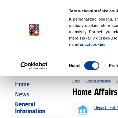
Ministry of Finance
of the Czech Republic
Tato webová stránka použ
EEA and Norwa
K personalizaci obsahu, a
soubory cookie. Informace
a analýzy. Partneři tyto ú
►
CHOOSE AN AREA:
které získali v důsledku t
na
mfcr.cz/cookies
.
RESEARCH
EDUCATION
Výběr
Nutné
Pref
SOCIAL DIALOGUE
ENVIRONMENT
souhlasu
Home
General Information
L
Home
Home Affair
News
General
Department 5
Information