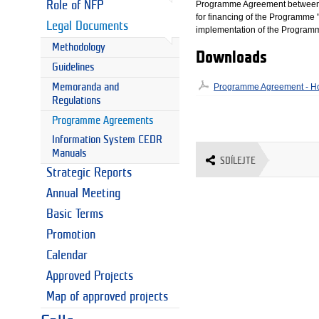
Programme Agreement between th
Role of NFP
for financing of the Programme 
Legal Documents
implementation of the Programm
Methodology
Downloads
Guidelines
Memoranda and
Programme Agreement - Ho
Regulations
Programme Agreements
Information System CEDR
Manuals
SDÍLEJTE
Strategic Reports
Annual Meeting
Basic Terms
Promotion
Calendar
Approved Projects
Map of approved projects