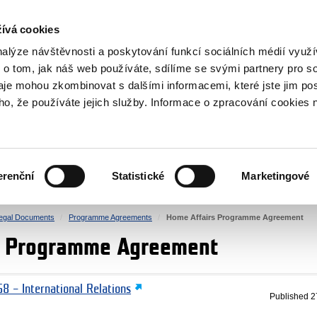
RS
ívá cookies
y Grants
nalýze návštěvnosti a poskytování funkcí sociálních médií vyu
 o tom, jak náš web používáte, sdílíme se svými partnery pro so
daje mohou zkombinovat s dalšími informacemi, které jste jim pos
oho, že používáte jejich služby. Informace o zpracování cookies 
CULTURE
HEALTH
erenční
Statistické
Marketingové
HUMAN RIGHTS
JUSTICE
egal Documents
Programme Agreements
Home Affairs Programme Agreement
s Programme Agreement
8 – International Relations
Published
2