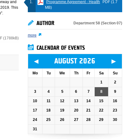
Programme Agreement - Health
PDF (1.7
orway and
MB)
 2019. This
".
AUTHOR
Department 58 (Section 07)
more
F (1788kB)
CALENDAR OF EVENTS
◄
►
AUGUST 2026
Mo
Tu
We
Th
Fr
Sa
Su
1
2
3
4
5
6
7
8
9
10
11
12
13
14
15
16
17
18
19
20
21
22
23
24
25
26
27
28
29
30
31