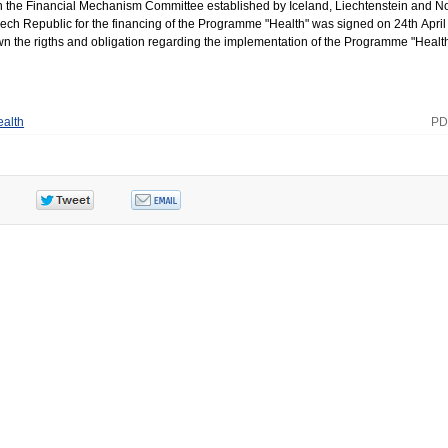
he Financial Mechanism Committee established by Iceland, Liechtenstein and N
Czech Republic for the financing of the Programme "Health" was signed on 24th April
the rigths and obligation regarding the implementation of the Programme "Health
alth
PD