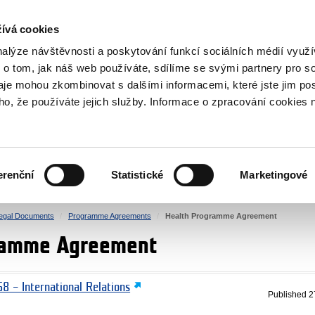
RS
ívá cookies
y Grants
nalýze návštěvnosti a poskytování funkcí sociálních médií vyu
 o tom, jak náš web používáte, sdílíme se svými partnery pro so
daje mohou zkombinovat s dalšími informacemi, které jste jim pos
oho, že používáte jejich služby. Informace o zpracování cookies 
CULTURE
HEALTH
erenční
Statistické
Marketingové
HUMAN RIGHTS
JUSTICE
egal Documents
Programme Agreements
Health Programme Agreement
ramme Agreement
8 – International Relations
Published
2