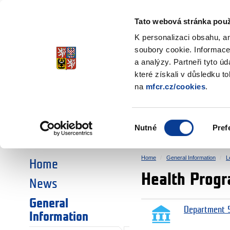
Ministry of Finance
of the Czech Republic
Tato webová stránka použ
EEA and Norwa
K personalizaci obsahu, a
soubory cookie. Informace
a analýzy. Partneři tyto ú
►
CHOOSE AN AREA:
které získali v důsledku t
na
mfcr.cz/cookies
.
RESEARCH
EDUCATION
Výběr
Nutné
Pref
SOCIAL DIALOGUE
ENVIRONMENT
souhlasu
Home
General Information
L
Home
Health Prog
News
General
Department 5
Information