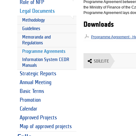
Programme Agreement between t
Role of NFP
the Ministry of Finance of the 
Legal Documents
Programme Agreement lays down 
Methodology
Downloads
Guidelines
Memoranda and
Programme Agreement - He
Regulations
Programme Agreements
Information System CEDR
SDÍLEJTE
Manuals
Strategic Reports
Annual Meeting
Basic Terms
Promotion
Calendar
Approved Projects
Map of approved projects