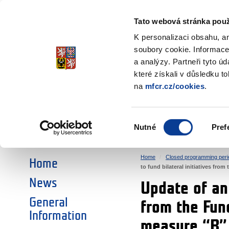
Ministry of Finance
of the Czech Republic
Tato webová stránka použ
EEA and Norwa
K personalizaci obsahu, a
soubory cookie. Informace
a analýzy. Partneři tyto ú
►
CHOOSE AN AREA:
které získali v důsledku t
na
mfcr.cz/cookies
.
RESEARCH
EDUCATION
Výběr
Nutné
Pref
SOCIAL DIALOGUE
ENVIRONMENT
souhlasu
Home
Closed programming peri
Home
to fund bilateral initiatives fr
News
Update of an 
General
from the Fun
Information
measure “B”