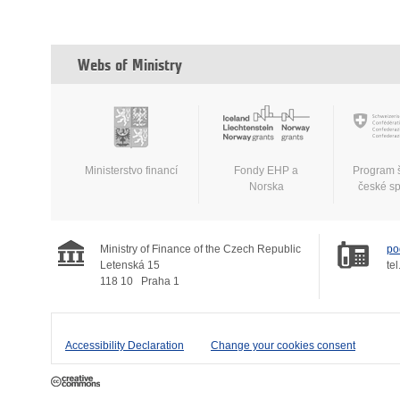
Webs of Ministry
Ministerstvo financí
Fondy EHP a
Program 
Norska
české s
Ministry of Finance of the Czech Republic
po
Letenská 15
tel
118 10
Praha 1
Accessibility Declaration
Change your cookies consent