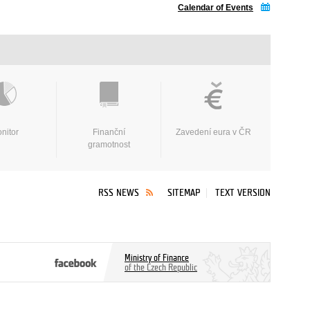
Calendar of Events
nitor
Finanční
Zavedení eura v ČR
gramotnost
RSS NEWS
SITEMAP
TEXT VERSION
Ministry of Finance
of the Czech Republic