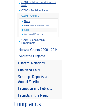
CZ04 - Children and Youth at
Risk
CZ05 - Social Inclusion
CZ06 - Culture
News
PRG General Information
Calls
Approved Projects
CZ07 - Scholarship
Programme
Norway Grants 2009 - 2014
Approved Projects
Bilateral Relations
Published Calls
Strategic Reports and
Annual Meeting
Promotion and Publicity
Projects in the Region
Complaints