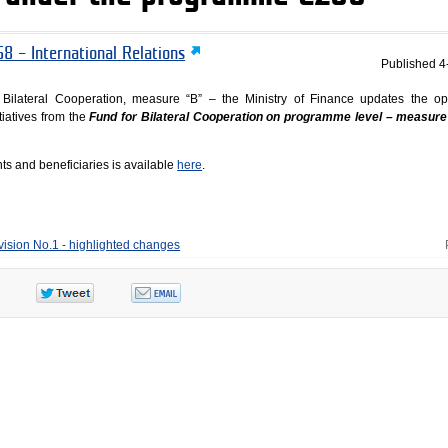
8 – International Relations
Published
4
Bilateral Cooperation, measure “B” – the Ministry of Finance updates the op
itiatives from the
Fund for Bilateral Cooperation on programme level – measure
ts and beneficiaries is available
here
.
vision No.1 - highlighted changes