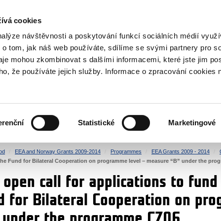
RS
ívá cookies
y Grants
nalýze návštěvnosti a poskytování funkcí sociálních médií vyu
 o tom, jak náš web používáte, sdílíme se svými partnery pro so
daje mohou zkombinovat s dalšími informacemi, které jste jim pos
oho, že používáte jejich služby. Informace o zpracování cookies 
CULTURE
HEALTH
erenční
Statistické
Marketingové
HUMAN RIGHTS
JUSTICE
od
EEA and Norway Grants 2009-2014
Programmes
EEA Grants 2009 - 2014
om the Fund for Bilateral Cooperation on programme level – measure “B” under the p
open call for applications to fund b
d for Bilateral Cooperation on pr
 under the programme CZ06