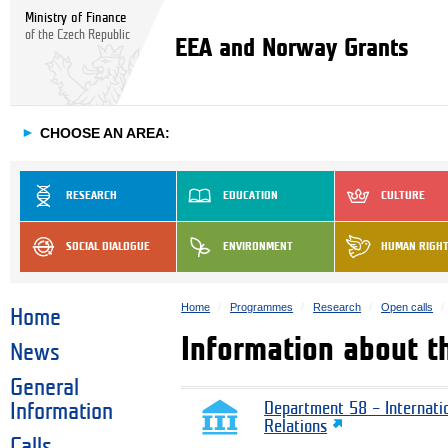
Ministry of Finance
of the Czech Republic
EEA and Norway Grants
►
CHOOSE AN AREA:
RESEARCH
EDUCATION
CULTURE
SOCIAL DIALOGUE
ENVIRONMENT
HUMAN RIGH
Home
Programmes
Research
Open calls
Home
Information about th
News
General
Information
Department 58 – Internati
Relations
Calls