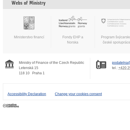
Webs of Ministry
Ministerstvo financí
Fondy EHP a
Program švýcarsk
Norska
české spoluprác
Ministry of Finance of the Czech Republic
podatelna@
Letenská 15
tel.:
+420 2
118 10
Praha 1
Accessibility Declaration
Change your cookies consent