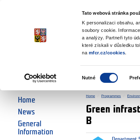
Ministry of Finance
of the Czech Republic
Tato webová stránka použ
EEA and Norwa
K personalizaci obsahu, a
soubory cookie. Informace
a analýzy. Partneři tyto ú
►
CHOOSE AN AREA:
které získali v důsledku t
na
mfcr.cz/cookies
.
RESEARCH
EDUCATION
Výběr
Nutné
Pref
SOCIAL DIALOGUE
ENVIRONMENT
souhlasu
Home
Programmes
Environ
Home
Green infras
News
B
General
Information
Department 5