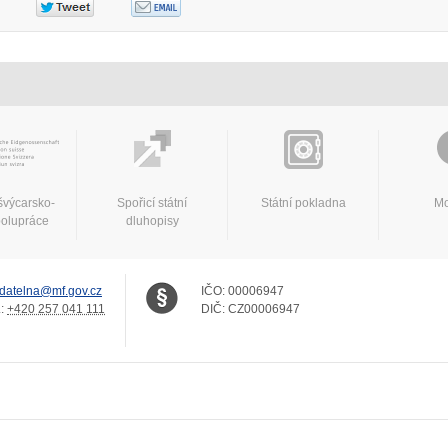
švýcarsko-
Spořicí státní
Státní pokladna
Mo
polupráce
dluhopisy
datelna@mf.gov.cz
IČO:
00006947
.:
+420 257 041 111
DIČ:
CZ00006947