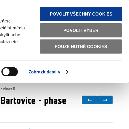
S NEWS
SITEMAP
TEXT VERSION
ČESKY
ENGLISH
POVOLIT VŠECHNY COOKIES
žíváme
ciální média
POVOLIT VÝBĚR
kytli nebo
naleznete
POUZE NUTNÉ COOKIES
GOOD GOVERNANCE
ACTIVE CITIZENS
HOME AFFAIRS
BILATERAL RELATIONS
Zobrazit detaily
 - phase B
 Bartovice - phase