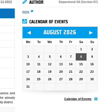
AUTHOR
Department 58 (Section 07)
-12-2022
more
CALENDAR OF EVENTS
◄
►
AUGUST 2026
Mo
Tu
We
Th
Fr
Sa
Su
1
2
3
4
5
6
7
8
9
10
11
12
13
14
15
16
17
18
19
20
21
22
23
24
25
26
27
28
29
30
31
dvanice and
 the already
Calendar of Events
y district.