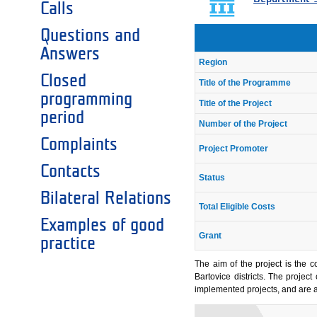
Calls
Questions and
Answers
Region
Closed
Title of the Programme
programming
Title of the Project
period
Number of the Project
Complaints
Project Promoter
Contacts
Status
Bilateral Relations
Total Eligible Costs
Examples of good
Grant
practice
The aim of the project is the c
Bartovice districts. The project
implemented projects, and are anot