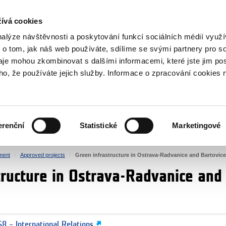
RS
ívá cookies
y Grants
nalýze návštěvnosti a poskytování funkcí sociálních médií vyu
 o tom, jak náš web používáte, sdílíme se svými partnery pro so
daje mohou zkombinovat s dalšími informacemi, které jste jim pos
oho, že používáte jejich služby. Informace o zpracování cookies 
CULTURE
HEALTH
erenční
Statistické
Marketingové
HUMAN RIGHTS
JUSTICE
ment
Approved projects
Green infrastructure in Ostrava-Radvanice and Bartovice
tructure in Ostrava-Radvanice and
8 – International Relations