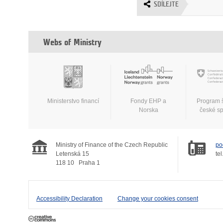
SDÍLEJTE
Webs of Ministry
Ministerstvo financí
Fondy EHP a
Program 
Norska
české s
Ministry of Finance of the Czech Republic
po
Letenská 15
tel
118 10
Praha 1
Accessibility Declaration
Change your cookies consent