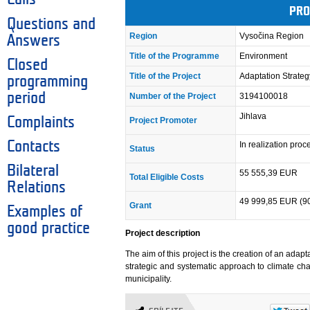
PRO
Questions and
Region
Vysočina Region
Answers
Title of the Programme
Environment
Closed
Title of the Project
Adaptation Strategy
programming
period
Number of the Project
3194100018
Jihlava
Complaints
Project Promoter
Contacts
In realization pro
Status
Bilateral
55 555,39 EUR
Total Eligible Costs
Relations
49 999,85 EUR (9
Grant
Examples of
good practice
Project description
The aim of this project is the creation of an adap
strategic and systematic approach to climate cha
municipality.