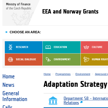
Ministry of Finance
of the Czech Republic
EEA and Norway Grants
►
CHOOSE AN AREA:
RESEARCH
EDUCATION
CULTURE
SOCIAL DIALOGUE
ENVIRONMENT
HUMAN RIGH
Home
Programmes
Environment
Approved p
Home
Adaptation Strategy 
News
General
Information
Department 58 – Internati
Relations
Calls