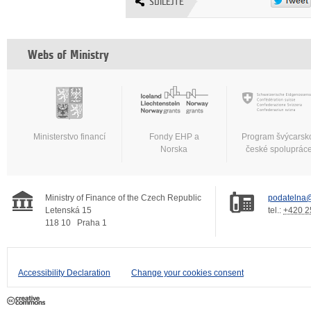
SDÍLEJTE
Webs of Ministry
Ministerstvo financí
Fondy EHP a
Program švýcarsk
Norska
české spoluprác
Ministry of Finance of the Czech Republic
podatelna@
Letenská 15
tel.:
+420 2
118 10
Praha 1
Accessibility Declaration
Change your cookies consent