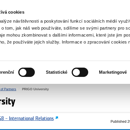
RS
ívá cookies
y Grants
nalýze návštěvnosti a poskytování funkcí sociálních médií vyu
 o tom, jak náš web používáte, sdílíme se svými partnery pro so
daje mohou zkombinovat s dalšími informacemi, které jste jim pos
oho, že používáte jejich služby. Informace o zpracování cookies 
CULTURE
HEALTH
erenční
Statistické
Marketingové
HUMAN RIGHTS
JUSTICE
t of Partners
PRIGO University
sity
8 – International Relations
Published
2