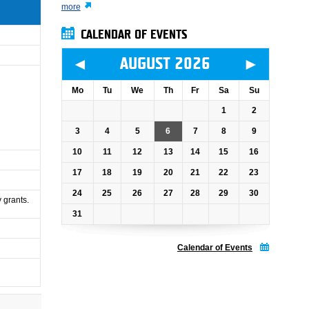
more
CALENDAR OF EVENTS
◄
►
AUGUST 2026
Mo
Tu
We
Th
Fr
Sa
Su
1
2
3
4
5
6
7
8
9
10
11
12
13
14
15
16
17
18
19
20
21
22
23
24
25
26
27
28
29
30
 grants.
31
Calendar of Events