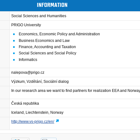
INFORMATION
Social Sciences and Humanities
PRIGO University
Economics, Economic Policy and Administration
Business Economics and Law
Finance, Accounting and Taxation
Social Sciences and Social Policy
Informatics
nalepova@prigo.cz
Výzkum, Vzdělání, Sociální dialog
In our research area we want to find partners for realization EEA and Norway
Česká republika
Iceland, Liechtenstein, Norway
http://www.vs-prigo.cz/en/