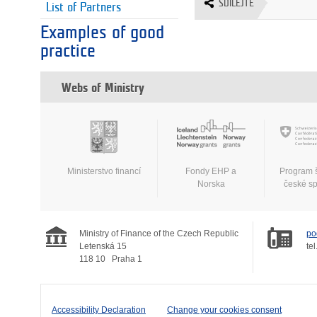
SDÍLEJTE
List of Partners
Examples of good
practice
Webs of Ministry
Ministerstvo financí
Fondy EHP a
Program 
Norska
české s
Ministry of Finance of the Czech Republic
po
Letenská 15
tel
118 10
Praha 1
Accessibility Declaration
Change your cookies consent