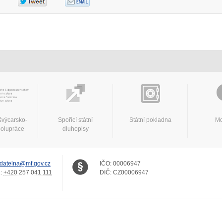
švýcarsko-
Spořicí státní
Státní pokladna
Mo
polupráce
dluhopisy
datelna@mf.gov.cz
IČO:
00006947
.:
+420 257 041 111
DIČ:
CZ00006947