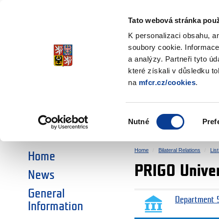
Ministry of Finance
of the Czech Republic
Tato webová stránka použ
EEA and Norwa
K personalizaci obsahu, a
soubory cookie. Informace
a analýzy. Partneři tyto ú
►
CHOOSE AN AREA:
které získali v důsledku t
na
mfcr.cz/cookies
.
RESEARCH
EDUCATION
Výběr
Nutné
Pref
SOCIAL DIALOGUE
ENVIRONMENT
souhlasu
Home
Bilateral Relations
Lis
Home
PRIGO Univer
News
General
Department 5
Information