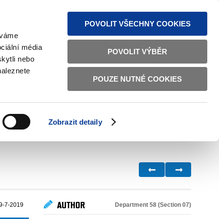
S NEWS
SITEMAP
TEXT VERSION
ČESKY
ENGLISH
POVOLIT VŠECHNY COOKIES
žíváme
ciální média
POVOLIT VÝBĚR
kytli nebo
naleznete
POUZE NUTNÉ COOKIES
GOOD GOVERNANCE
ACTIVE CITIZENS
HOME AFFAIRS
BILATERAL RELATIONS
Zobrazit detaily
AUTHOR
Department 58 (Section 07)
9-7-2019