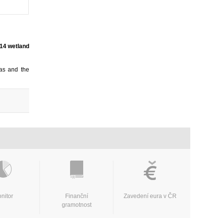
 14 wetland
eas and the
nitor
Finanční
Zavedení eura v ČR
gramotnost