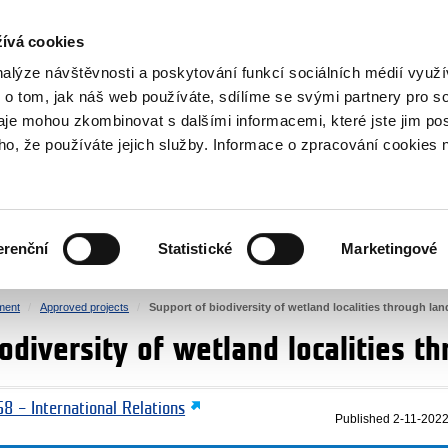
RS
ívá cookies
y Grants
nalýze návštěvnosti a poskytování funkcí sociálních médií vyu
 o tom, jak náš web používáte, sdílíme se svými partnery pro so
daje mohou zkombinovat s dalšími informacemi, které jste jim pos
oho, že používáte jejich služby. Informace o zpracování cookies 
CULTURE
HEALTH
erenční
Statistické
Marketingové
HUMAN RIGHTS
JUSTICE
ment
Approved projects
Support of biodiversity of wetland localities through lan
odiversity of wetland localities th
8 – International Relations
Published
2-11-2022