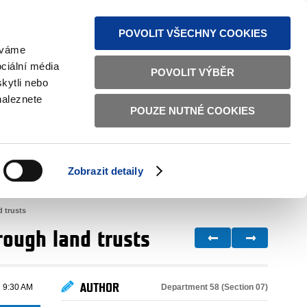
S NEWS
SITEMAP
TEXT VERSION
ČESKY
ENGLISH
POVOLIT VŠECHNY COOKIES
žíváme
ciální média
POVOLIT VÝBĚR
kytli nebo
naleznete
POUZE NUTNÉ COOKIES
GOOD GOVERNANCE
ACTIVE CITIZENS
HOME AFFAIRS
BILATERAL RELATIONS
Zobrazit detaily
d trusts
rough land trusts
AUTHOR
Department 58 (Section 07)
 9:30 AM