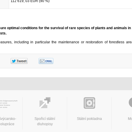
112 619, 03 EUR (90 %)
sure optimal conditions for the survival of rare species of plants and animals in
usts.
asures, including in particular the maintenance or restoration of forestless ar
švýcarsko-
Spořicí státní
Státní pokladna
Mo
polupráce
dluhopisy