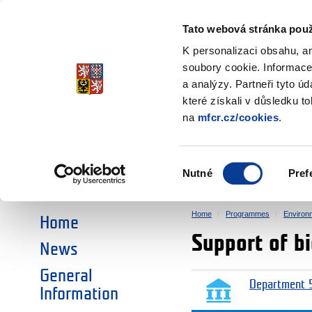
Ministry of Finance
of the Czech Republic
Tato webová stránka použ
EEA and Norwa
K personalizaci obsahu, a
soubory cookie. Informace
a analýzy. Partneři tyto ú
►
CHOOSE AN AREA:
které získali v důsledku t
na
mfcr.cz/cookies
.
RESEARCH
EDUCATION
Výběr
Nutné
Pref
SOCIAL DIALOGUE
ENVIRONMENT
souhlasu
Home
Programmes
Environ
Home
Support of bi
News
General
Department 5
Information