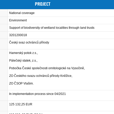
PROJECT
National coverage
Environment
Support of biodiversity of wetland localities through land trusts
3201200018
Český svaz ochránců přírody
Hamerský potok z.s.,
Pálečský statek, z.s.,
Pobočka České společnosti ornitologické na Vysočině,
ZO Českého svazu ochránců přírody Kněžice,
ZO ČSOP Vlašim.
In implementation process since 04/2021
125 132,25 EUR