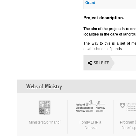
Grant
Project description:
The aim of the project is to en
localities in the care of land tr
The way to this is a set of me
establishment of ponds.
SDÍLEJTE
Webs of Ministry
Ministerstvo financí
Fondy EHP a
Program 
Norska
české s