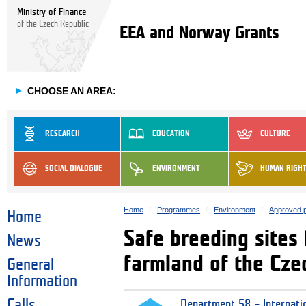
Ministry of Finance
of the Czech Republic
EEA and Norway Grants
►
CHOOSE AN AREA:
RESEARCH
EDUCATION
CULTURE
SOCIAL DIALOGUE
ENVIRONMENT
HUMAN RIGH
Home
Programmes
Environment
Approved p
Home
Safe breeding sites 
News
farmland of the Cze
General
Information
Calls
Department 58 – Internati