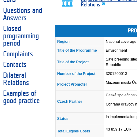
Relations
Questions and
Answers
Closed
PRO
programming
Region
National coverage
period
Title of the Programme
Environment
Complaints
Safe breeding site
Title of the Project
Contacts
Republic
Number of the Project
3201200013
Bilateral
Relations
Muzeum města Úst
Project Promoter
Examples of
Česká společnost o
good practice
Czech Partner
Ochrana dravcov 
In implementation
Status
43 859,17 EUR
Total Eligible Costs