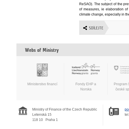
ReSAO). The subject of the prese
of measures, ie elaboration of 
climate change, especially in t
SDÍLEJTE
Webs of Ministry
Ministerstvo financí
Fondy EHP a
Program 
Norska
české s
Ministry of Finance of the Czech Republic
po
Letenská 15
tel
118 10
Praha 1