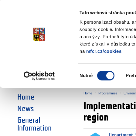
Ministry of Finance
of the Czech Republic
Tato webová stránka použ
EEA and Norwa
K personalizaci obsahu, a
soubory cookie. Informace
a analýzy. Partneři tyto ú
►
CHOOSE AN AREA:
které získali v důsledku t
na
mfcr.cz/cookies
.
RESEARCH
EDUCATION
Výběr
Nutné
Pref
SOCIAL DIALOGUE
ENVIRONMENT
souhlasu
Home
Programmes
Environ
Home
Implementati
News
region
General
Information
Department 5