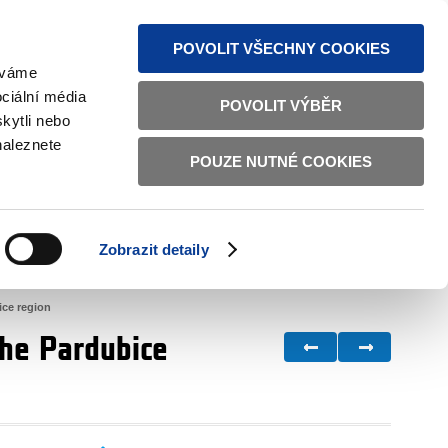
S NEWS
SITEMAP
TEXT VERSION
ČESKY
ENGLISH
POVOLIT VŠECHNY COOKIES
žíváme
ciální média
POVOLIT VÝBĚR
kytli nebo
naleznete
POUZE NUTNÉ COOKIES
GOOD GOVERNANCE
ACTIVE CITIZENS
HOME AFFAIRS
BILATERAL RELATIONS
Zobrazit detaily
ice region
the Pardubice