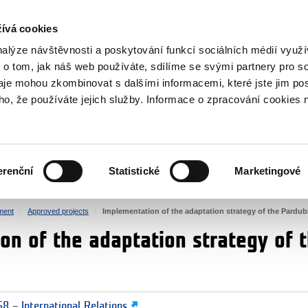
RS
ívá cookies
y Grants
nalýze návštěvnosti a poskytování funkcí sociálních médií vyu
 o tom, jak náš web používáte, sdílíme se svými partnery pro so
daje mohou zkombinovat s dalšími informacemi, které jste jim pos
oho, že používáte jejich služby. Informace o zpracování cookies 
CULTURE
HEALTH
erenční
Statistické
Marketingové
HUMAN RIGHTS
JUSTICE
ment
Approved projects
Implementation of the adaptation strategy of the Pardub
on of the adaptation strategy of 
8 – International Relations