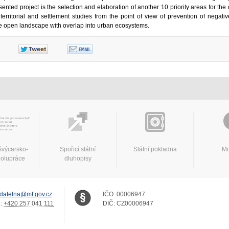
nted project is the selection and elaboration of another 10 priority areas for the
territorial and settlement studies from the point of view of prevention of negative
he open landscape with overlap into urban ecosystems.
švýcarsko-
Spořicí státní
Státní pokladna
Mo
polupráce
dluhopisy
datelna@mf.gov.cz
IČO:
00006947
.:
+420 257 041 111
DIČ:
CZ00006947