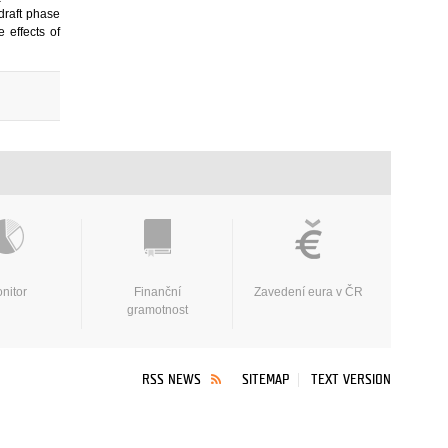
 draft phase
 effects of
nitor
Finanční
Zavedení eura v ČR
gramotnost
RSS NEWS
SITEMAP
TEXT VERSION