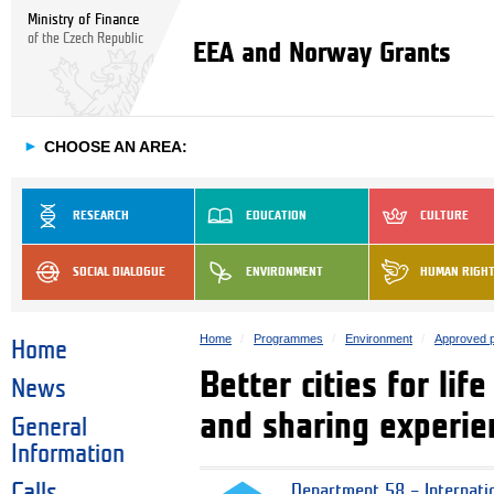
Ministry of Finance
of the Czech Republic
EEA and Norway Grants
►
CHOOSE AN AREA:
RESEARCH
EDUCATION
CULTURE
SOCIAL DIALOGUE
ENVIRONMENT
HUMAN RIGH
Home
Programmes
Environment
Approved p
Home
Better cities for lif
News
and sharing experie
General
Information
Calls
Department 58 – Internati