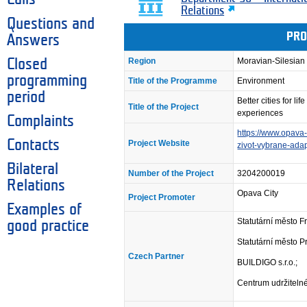
Relations
Questions and
PRO
Answers
Region
Moravian-Silesian
Closed
programming
Title of the Programme
Environment
period
Better cities for l
Title of the Project
experiences
Complaints
https://www.opava-c
Contacts
Project Website
zivot-vybrane-adap
Bilateral
Number of the Project
3204200019
Relations
Opava City
Project Promoter
Examples of
Statutární město F
good practice
Statutární město P
Czech Partner
BUILDIGO s.r.o.;
Centrum udržitelné