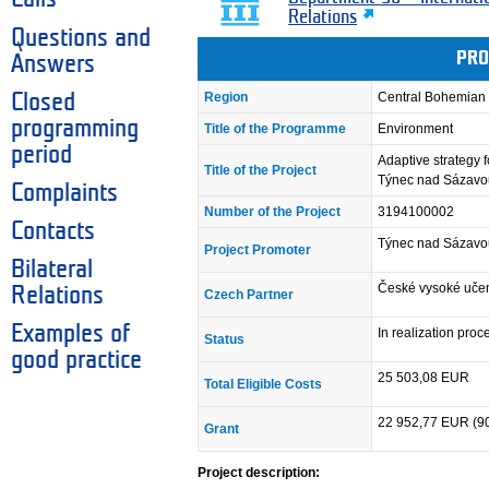
Relations
Questions and
PRO
Answers
Region
Central Bohemian
Closed
programming
Title of the Programme
Environment
period
Adaptive strategy f
Title of the Project
Týnec nad Sázav
Complaints
Number of the Project
3194100002
Contacts
Týnec nad Sázav
Project Promoter
Bilateral
České vysoké učení
Relations
Czech Partner
Examples of
In realization pro
Status
good practice
25 503,08 EUR
Total Eligible Costs
22 952,77 EUR (9
Grant
Project description: