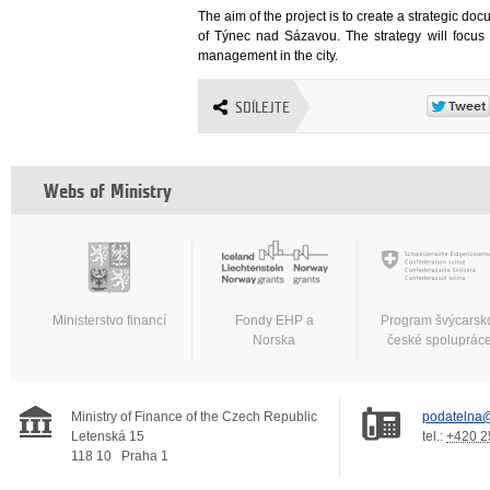
The aim of the project is to create a strategic do
of Týnec nad Sázavou. The strategy will focus p
management in the city.
SDÍLEJTE
Webs of Ministry
Ministerstvo financí
Fondy EHP a
Program švýcarsk
Norska
české spoluprác
Ministry of Finance of the Czech Republic
podatelna@
Letenská 15
tel.:
+420 2
118 10
Praha 1