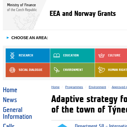
Ministry of Finance
of the Czech Republic
EEA and Norway Grants
►
CHOOSE AN AREA:
RESEARCH
EDUCATION
CULTURE
SOCIAL DIALOGUE
ENVIRONMENT
HUMAN RIGH
Home
Programmes
Environment
Approved p
Home
Adaptive strategy fo
News
of the town of Týne
General
Information
Calls
Department 58 – Internati