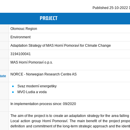
Published
25-10-2022 
PROJECT
Olomouc Region
Environment
Adaptation Strategy of MAS Horní Pomoraví for Climate Change
3194100041
MAS Horní Pomoraví o.p.s.
NORCE - Norwegian Research Centre AS
tate
Svaz moderní energetiky
MVO Ludia a voda
In implementation process since: 09/2020
The aim of the project is to create an adaptation strategy for the area fallin
Local action group Horní Pomoraví. The main benefit of the project propo
definition and commitment of the long-term strategic approach and the identif