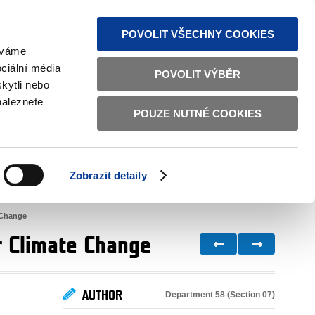
S NEWS
SITEMAP
TEXT VERSION
ČESKY
ENGLISH
POVOLIT VŠECHNY COOKIES
žíváme
ciální média
POVOLIT VÝBĚR
kytli nebo
naleznete
POUZE NUTNÉ COOKIES
GOOD GOVERNANCE
ACTIVE CITIZENS
HOME AFFAIRS
BILATERAL RELATIONS
Zobrazit detaily
 Change
r Climate Change
AUTHOR
Department 58 (Section 07)