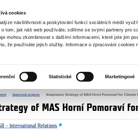
RS
ívá cookies
y Grants
nalýze návštěvnosti a poskytování funkcí sociálních médií vyu
 o tom, jak náš web používáte, sdílíme se svými partnery pro so
daje mohou zkombinovat s dalšími informacemi, které jste jim pos
oho, že používáte jejich služby. Informace o zpracování cookies 
CULTURE
HEALTH
erenční
Statistické
Marketingové
HUMAN RIGHTS
JUSTICE
ment
Approved projects
Adaptation Strategy of MAS Horní Pomoraví for Climate
trategy of MAS Horní Pomoraví fo
8 – International Relations