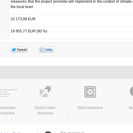
measures that the project promotor will implement in the context of climate
the local level.
22 173,08 EUR
19 955,77 EUR (90 %)
švýcarsko-
Spořicí státní
Státní pokladna
Mo
polupráce
dluhopisy