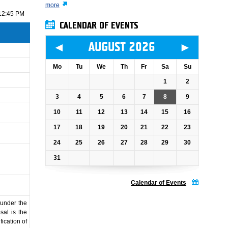
more
12:45 PM
CALENDAR OF EVENTS
◄
►
AUGUST 2026
Mo
Tu
We
Th
Fr
Sa
Su
1
2
3
4
5
6
7
8
9
10
11
12
13
14
15
16
17
18
19
20
21
22
23
24
25
26
27
28
29
30
31
Calendar of Events
g under the
sal is the
ication of