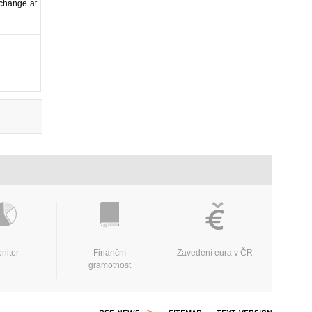
 change at
nitor
Finanční
Zavedení eura v ČR
gramotnost