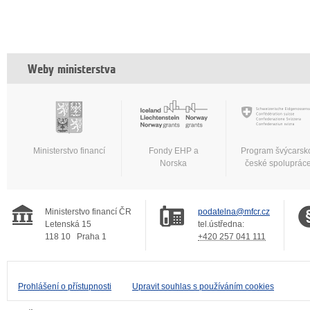
Weby ministerstva
Ministerstvo financí
Fondy EHP a
Program švýcarsk
Norska
české spoluprác
Ministerstvo financí ČR
podatelna@mfcr.cz
Letenská 15
tel.ústředna:
118 10
Praha 1
+420 257 041 111
Prohlášení o přístupnosti
Upravit souhlas s používáním cookies