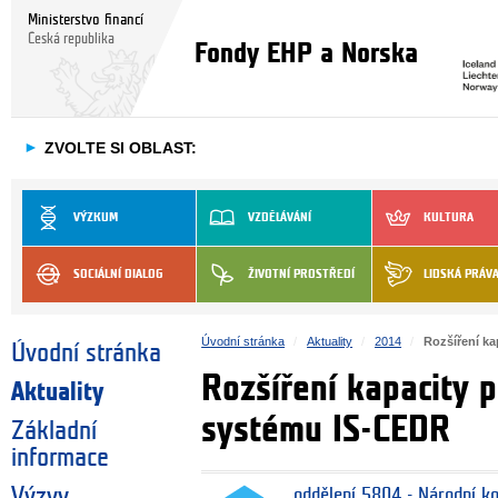
Ministerstvo financí
Česká republika
Fondy EHP a Norska
►
ZVOLTE SI OBLAST:
VÝZKUM
VZDĚLÁVÁNÍ
KULTURA
SOCIÁLNÍ DIALOG
ŽIVOTNÍ PROSTŘEDÍ
LIDSKÁ PRÁV
Úvodní stránka
Aktuality
2014
Rozšíření ka
Úvodní stránka
Rozšíření kapacity p
Aktuality
systému IS-CEDR
Základní
informace
Výzvy
oddělení 5804 - Národní k