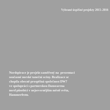
Vybrané úspěšné projekty 2015–2016
Nordspirace je projekt zaměřený na prezentaci
současné norské taneční scény. Realizace se
chopila obecně prospěšná společnost DW7
ve spolupráci s partnerskou Dansearena
nord působící v nejsevernějším městě světa,
Hammerfestu.