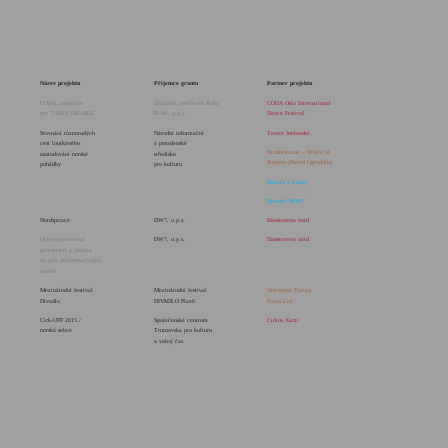
Název projektu
Příjemce grantu
Partner projektu
CODA, inspirace
Základní umělecká škola
CODA Oslo International
pro TANECVALMEZ
B-Art, o.p.s.
Dance Festival
Srovnání různorodých
Národní informační
Teater Innlandet
cest loutkového
a poradenské
Bruduheimar – World of
nastudování norské
středisko
Puppets (Bernd Ogrodnik)
pohádky
pro kulturu
Buchty a loutky
Divadlo ANPU
Nordspirace
DW7, o.p.s.
Dansearena nord
Objevujeme nová
DW7, o.p.s.
Dansearena nord
partnerství a témata
na poli performativního
umění
Mezinárodní festival
Mezinárodní festival
Vesturport Europa
Divadlo
DIVADLO Plzeň
Films Ltd.
Cirk-UFF 2015 /
Společenské centrum
Cirkus Xanti
norská sekce
Trutnovska pro kulturu
a volný čas