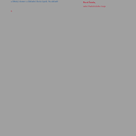
a Dětský domov a Základní škola Liptál. Na základě
Pavel Šotola,
radní Pardubického kraje
6