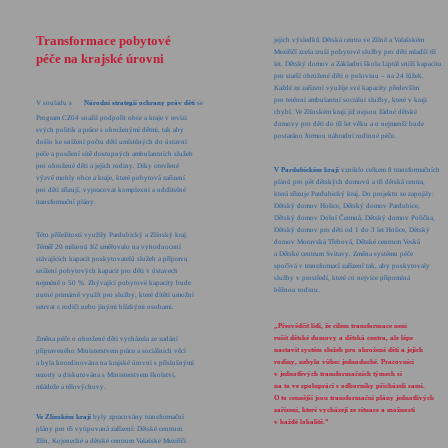
Transformace pobytové
jejich výsledků Dětská centra ve Zlíně a Valašském
Meziříčí zcela zruší pobytové služby pro děti mladší tří
péče na krajské úrovni
let. Dětský domov a Základní škola Liptál sníží kapacitu
pro starší ohrožené děti o polovinu – na 24 lůžek.
Každé ze zařízení využije své kapacity především
pro terénní ambulantní sociální služby, které v kraji
V souladu s
Národní strategií ochrany práv dětí
se
chybí. Ve Zlínském kraji již nejsou žádné dětské
Program CZ04 snažil podpořit obce a kraje v revizi
domovy pro děti do tří let věku a o nejmenší bude
svých politik a práce s ohroženými dětmi, tak aby
postaráno formou náhradní rodinné péče.
došlo ke snížení počtu dětí umístěných do ústavní
péče a posílení sítě dostupných ambulantních služeb
pro ohrožené děti a jejich rodiny. Díky otevřené
V Pardubickém kraji
vzniklo celkem 8 transformačních
výzvě mohly obce a kraje, které pobytová zařízení
plánů pro pět dětských domovů a tři dětská centra,
pro děti zřizují, vypracovat komplexní a udržitelné
která zřizuje Pardubický kraj. Do projektu se zapojily:
transformační plány.
Dětský domov Holice, Dětský domov Pardubice,
Dětský domov Dolní Čermná, Dětský domov Polička,
Dětský domov pro děti od 1 do 3 let Holice, Dětský
Této příležitosti využily Pardubický a Zlínský kraj.
domov Moravská Třebová, Dětské centrum Veská
Téměř 20 milionů Kč směřovalo na vyhodnocení
a Dětské centrum Svitavy. Změna systému péče
stávajících kapacit poskytovatelů služeb a přípravu
spočívá v transformaci zařízení tak, aby poskytovaly
snížení pobytových kapacit pro děti v ústavech
služby v prostředí, které co nejvíce připomíná
nejméně o 50 %. Zbývající pobytové kapacity bude
běžnou rodinu.
nutné primárně využít pro služby, které dítěti umožní
setrvat s rodiči nebo jinými blízkými osobami.
„Přesvědčit lidi, že cílem transformace není
rušit dětské domovy a dětská centra, ale lépe
Změna péče o ohrožené děti vycházela ze zadání
nastavit systém služeb pro ohrožené děti a jejich
připraveného Ministerstvem práce a sociálních věcí
rodiny, nebylo vůbec jednoduché. Pracovníci
a byla koordinována na krajské úrovni s příslušnými
v jednotlivých transformačních týmech si
rezorty a diskutována s Ministerstvem školství,
na to ve spolupráci s odborníky přicházeli sami.
mládeže a tělovýchovy.
O to cennější jsou transformační plány jednotlivých
zařízení, které vycházejí ze situace a možností
Ve Zlínském kraji
byly zpracovány transformační
v každé lokalitě.“
plány pro tři vytipovaná zařízení: Dětské centrum
Zlín, Kojenecké a dětské centrum Valašské Meziříčí