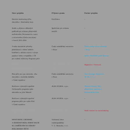
Název projektu
Příjemce grantu
Partner projektu
Detailní monitoring sýčka
EnviEduca
–
obecného v Jihočeském kraji
Studie a příprava odborných
Společnost pro ochranu
–
podkladů pro ochranu přástevníků
motýlů
mařinkového (Watsonarctia casta)
a svízelového (Chelis maculosa)
v letech 2015–2016
Tvorba metodické příručky
Česká zemědělská univerzita
České vysoké učení technické
předcházení a řešení bobřích
v Praze
v Praze
konfliktů a definice stavu a vývoje
populací bobra evropského v ČR
Správa Národního parku Šumava
pro zvýšení efektivity Programu péče
Komunikace a evaluace cílů
Česká zemědělská univerzita
Høgskolen i Telemark
a postupů projektu MGSII-38
v Praze
Plán péče pro rysa ostrovida, vlka
Česká zemědělská univerzita
Ústav biologie obratlovců
obecného a medvěda hnědého
v Praze
AV ČR, v. v. i.
v České republice
Realizace vybraných opatření
ALKA Wildlife, o.p.s.
Muzeum Karlovy Vary,
Záchranného programu sysla
příspěvková organizace
obecného na jižní Moravě
Karlovarského kraje
Realizace vybraných opatření
ALKA Wildlife, o.p.s.
–
programu péče pro vydru říční
v České republice
Sdílení zkušeností s výzkumem
ALKA Wildlife, o.p.s.
Norsk institutt for naturforskning
a ochranou vydry říční
MONITORING CHEMISMU
Výzkumný ústav
–
A BIOMONITORING HORNÍ MALŠE
vodohospodářský
SE ZAMĚŘENÍM NA NÁROKY
T. G. Masaryka, v.v.i.
PERLORODKY ŘÍČNÍ