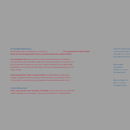
←
Charakteristika příjemce grantu
Děkani PřF a FSS MU zahaj
Hlavními řešiteli projektu v rámci Masarykovy univerzity byly
Ústav geologických věd z Přírodovědecké
výstavu ve VIDA! science
fakulty MU
a
Katedra mezinárodních vztahů a evropských studií z Fakulty sociálních studií MU.
centru (Brno, 4. 11. 2015).
Foto: Kateřina Zachovalová
Ústav geologických věd
se dlouhodobě zabývá širokým spektrem geologických, geochemických,
hydrogeologických a environmentálních disciplín. Pokrývá pole geodynamického vývoje Země a vývoj
←
života od paleozoika po současnost, procesy vzniku vyvřelých a přeměněných hornin a jejich minerálů,
Beseda se zájemci
geochemického vývoje prostředí ovlivněného lidskou činností, hydrogeologie, geoarcheologie a vývoje
z řad veřejnosti
krajiny v kvartéru.
(Příbram, 25. 1. 2016).
Foto: Martin Knížek
Katedra mezinárodních vztahů a evropských studií
se dlouhodobě zaměřuje na sociální aspekty
energetiky, energetickou bezpečnost, vliv energií na mezinárodní vztahy, na to jak regulace ovlivňuje
↑
využívání energií ve společnosti či na to, jak je energetická infrastruktura přijímána na lokální úrovni.
Blokový předmět o CCS
(Brno, 17. 3. 2016).
Foto: Martin Kopecký
Charakteristika partnera
NTNU, norská univerzita vědy a technologie v Trondheimu,
má hlavní odpovědnost za vysokoškolské
vzdělání v oblasti přírodních věd a techniky v Norsku a je to přední instituce pro vzdělávání inženýrů.